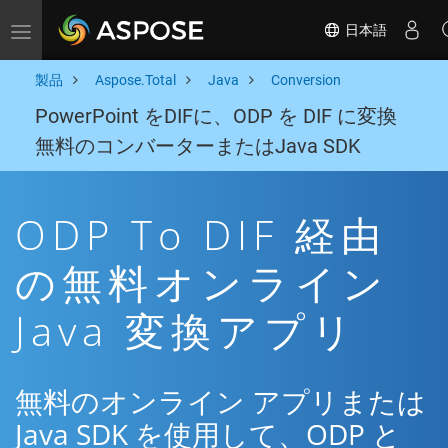
日本語
Toggle navigation
製品
Aspose.Total
Java
Conversion
PowerPoint をDIFに、ODP を DIF に変換
無料のコンバーターまたはJava SDK
ODP To DIF 経由
の無料オンライン
Java 変換アプリ
無料のオンライン アプリまたは
Java SDK を使用して、ODP と