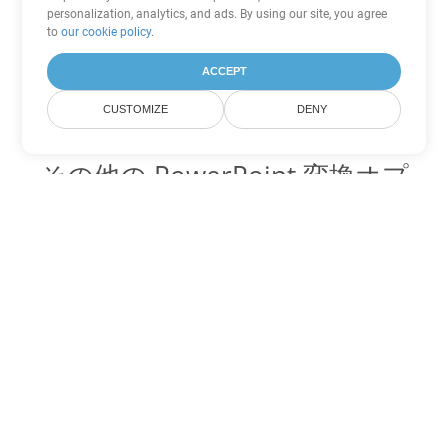
personalization, analytics, and ads. By using our site, you agree
to
our cookie policy
.
ACCEPT
CUSTOMIZE
DENY
その他の PowerPoint 変換オプ
ション
ODP を DOC に変換
DOC:
Microsoft Word Binary Format
ODP を DOT に変換
DOT:
Microsoft Word Template Files
ODP を DOCX に変換
DOCX:
Office 2007+ Word Document