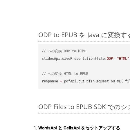
ODP to EPUB を Java
// への変換 ODP to HTML
slidesApi.savePresentation(file.
ODP
, 
"HTML"
// への変換 HTML to EPUB
response 
=
 pdfApi.putPdfInRequestToHTML( fi
ODP Files to EPUB SDK で
WordsApi と CellsApi をセットアップする