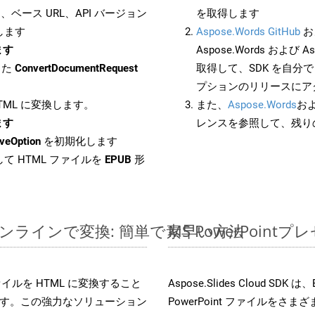
ベース URL、API バージョン
を取得します
します
Aspose.Words GitHub
お
ます
Aspose.Words および As
した
ConvertDocumentRequest
取得して、SDK を自分
プションのリリースにア
HTML に変換します。
また、
Aspose.Words
お
ます
レンスを参照して、残り
veOption
を初期化します
て HTML ファイルを
EPUB
形
ルをオンラインで変換: 簡単で素早い方法
MS PowerPoi
s ファイルを HTML に変換すること
Aspose.Slides Cloud
す。この強力なソリューション
PowerPoint ファイルを