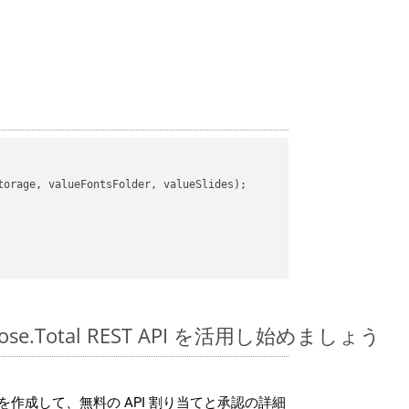
orage, valueFontsFolder, valueSlides);

spose.Total REST API を活用し始めましょう
作成して、無料の API 割り当てと承認の詳細