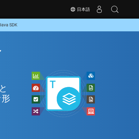
日本語
va SDK
ン
 と
な形