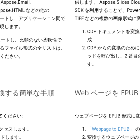
 Aspose.Email,
供します。 Aspose.Slides C
D, Aspose.HTML などの他の
SDK を利用することで、PowerP
合をサポートし、アプリケーション間で
TIFF などの複数の画像形式
現します。
ODP ドキュメントを変
成
をサポートし、比類のない柔軟性で
ODP からの変換のために 
るファイル形式の全リストは、
ッドを呼び出し、2 番
ください。
す。
に変換する簡単な手順
Web ページを EP
てください:
ウェブページを EPUB 形式
アクセスします。
「Webpage to EPUB」
の
ードします。
変換するウェブページの 