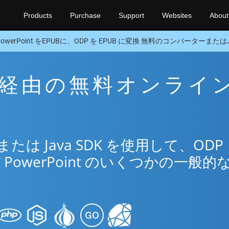
Products
Purchase
Support
Websites
About
PowerPoint をEPUBに、ODP を EPUB に変換 無料のコンバーターまたはJa
UB 経由の無料オンライ
リ
は Java SDK を使用して、ODP
®
PowerPoint のいくつかの一般的