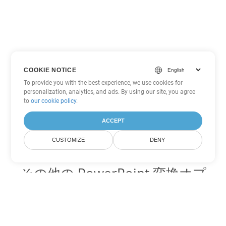
COOKIE NOTICE
To provide you with the best experience, we use cookies for
personalization, analytics, and ads. By using our site, you agree
to
our cookie policy
.
ACCEPT
CUSTOMIZE
DENY
その他の PowerPoint 変換オプ
ション
ODP を DOC に変換