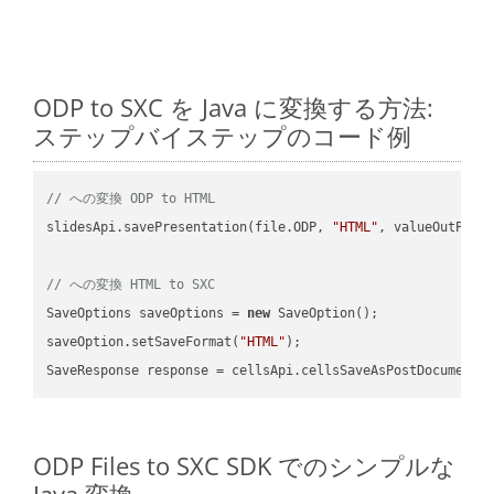
ODP to SXC を Java に変換する方法:
ステップバイステップのコード例
// への変換 ODP to HTML
slidesApi.savePresentation(file.ODP, 
"HTML"
, valueOutPath,
// への変換 HTML to SXC
SaveOptions saveOptions = 
new
 SaveOption();

saveOption.setSaveFormat(
"HTML"
);

SaveResponse response = cellsApi.cellsSaveAsPostDocumentS
ODP Files to SXC SDK でのシンプルな