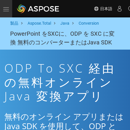
日本語
Toggle navigation
製品
Aspose.Total
Java
Conversion
PowerPoint をSXCに、ODP を SXC に変
換 無料のコンバーターまたはJava SDK
ODP To SXC 経由
の無料オンライン
Java 変換アプリ
無料のオンライン アプリまたは
Java SDK を使用して、ODP と