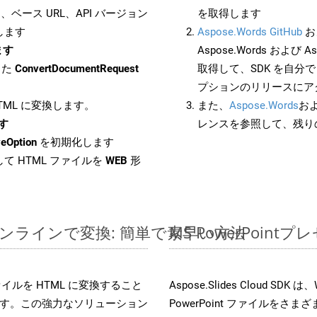
ベース URL、API バージョン
を取得します
します
Aspose.Words GitHub
お
ます
Aspose.Words および As
した
ConvertDocumentRequest
取得して、SDK を自分
プションのリリースにア
HTML に変換します。
また、
Aspose.Words
お
ます
レンスを参照して、残り
eOption
を初期化します
て HTML ファイルを
WEB
形
ルをオンラインで変換: 簡単で素早い方法
MS PowerPoi
s ファイルを HTML に変換すること
Aspose.Slides Cloud
す。この強力なソリューション
PowerPoint ファイルを