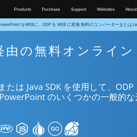
Products
Purchase
Support
Websites
About
PowerPoint をWEBに、ODP を WEB に変換 無料のコンバーターまたはJav
B 経由の無料オンライン
リ
は Java SDK を使用して、ODP
PowerPoint のいくつかの一般的