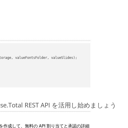
orage, valueFontsFolder, valueSlides);

pose.Total REST API を活用し始めましょう
作成して、無料の API 割り当てと承認の詳細