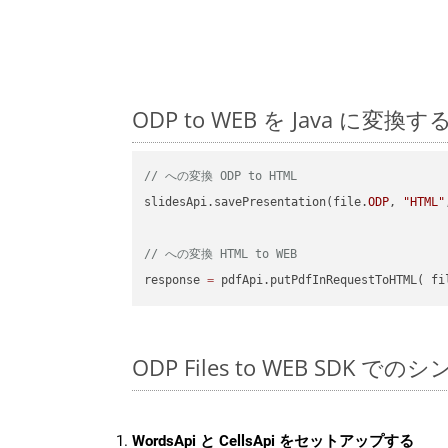
ODP to WEB を Java 
// への変換 ODP to HTML
slidesApi.savePresentation(file.
ODP
, 
"HTML"
// への変換 HTML to WEB
response 
=
 pdfApi.putPdfInRequestToHTML( fi
ODP Files to WEB SDK での
WordsApi と CellsApi をセットアップする