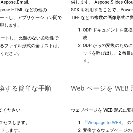
 Aspose.Email,
供します。 Aspose.Slides C
D, Aspose.HTML などの他の
SDK を利用することで、PowerP
合をサポートし、アプリケーション間で
TIFF などの複数の画像形式
現します。
ODP ドキュメントを変
成
をサポートし、比類のない柔軟性で
ODP からの変換のために 
るファイル形式の全リストは、
ッドを呼び出し、2 番
ください。
す。
に変換する簡単な手順
Web ページを WE
てください:
ウェブページを WEB 形式に
アクセスします。
「Webpage to WEB」
の
ードします。
変換するウェブページの 