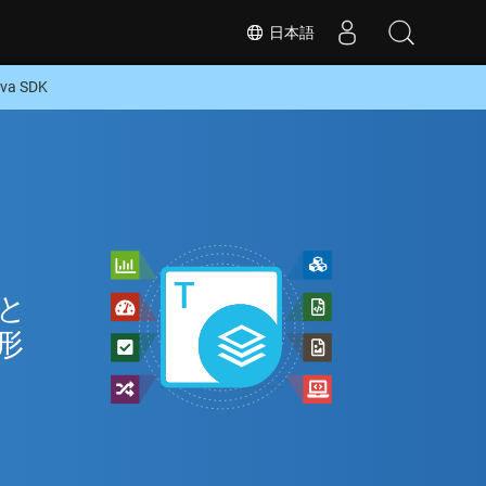
日本語
a SDK
 と
な形