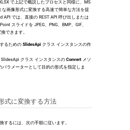
SDK は、XLSX で上記で概説したプロセスと同様に、MS
さまざまな画像形式に変換する高速で簡単な方法を提
loud API では、直接の REST API 呼び出しまたは
oint スライドを JPEG、PNG、BMP、GIF、
に変換できます。
換するための
SlidesApi
クラス インスタンスの作
SlidesApi クラス インスタンスの
Convert
メソ
目のパラメーターとして目的の形式を指定しま
SX 形式に変換する方法
に変換するには、次の手順に従います。