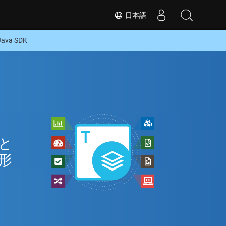
日本語
va SDK
ン
 と
な形