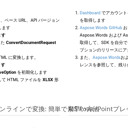
Dashboard
でアカウントを
ベース URL、API バージョン
を取得します
します
Aspose.Words GitHub
お
ます
Aspose.Words および As
した
ConvertDocumentRequest
取得して、SDK を自分
プションのリリースにア
HTML に変換します。
また、
Aspose.Words
お
ます
レンスを参照して、残り
veOption
を初期化します
て HTML ファイルを
XLSX
形
ルをオンラインで変換: 簡単で素早い方法
MS PowerPoi