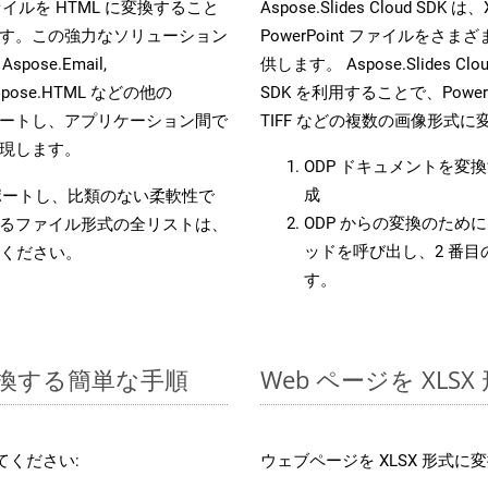
s ファイルを HTML に変換すること
Aspose.Slides Cloud 
す。この強力なソリューション
PowerPoint ファイルを
 Aspose.Email,
供します。 Aspose.Slides C
D, Aspose.HTML などの他の
SDK を利用することで、PowerP
合をサポートし、アプリケーション間で
TIFF などの複数の画像形式
現します。
ODP ドキュメントを変
成
をサポートし、比類のない柔軟性で
ODP からの変換のために 
るファイル形式の全リストは、
ッドを呼び出し、2 番
ください。
す。
に変換する簡単な手順
Web ページを XL
てください:
ウェブページを XLSX 形式