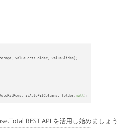
orage, valueFontsFolder, valueSlides);

AutoFitRows, isAutoFitColumns, folder,
null
spose.Total REST API を活用し始めましょう