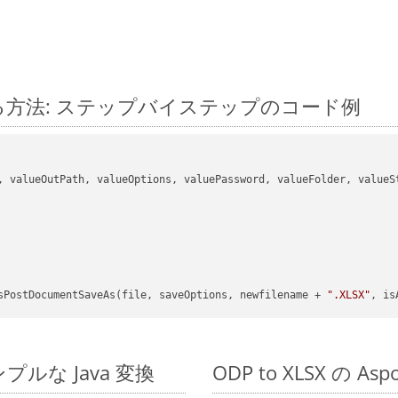
 に変換する方法: ステップバイステップのコード例
, valueOutPath, valueOptions, valuePassword, valueFolder, valueSt
sPostDocumentSaveAs(file, saveOptions, newfilename + 
".XLSX"
, is
のシンプルな Java 変換
ODP to XLSX の A