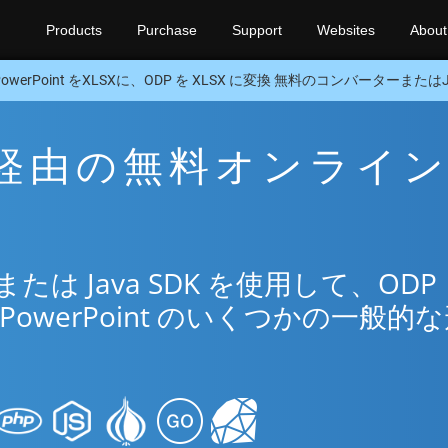
Products
Purchase
Support
Websites
About
PowerPoint をXLSXに、ODP を XLSX に変換 無料のコンバーターまたはJa
SX 経由の無料オンライ
リ
は Java SDK を使用して、ODP
PowerPoint のいくつかの一般的