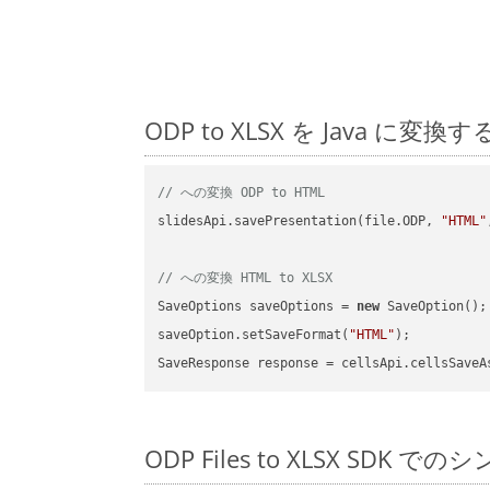
ODP to XLSX を Java
// への変換 ODP to HTML
slidesApi.savePresentation(file.ODP, 
"HTML"
// への変換 HTML to XLSX
SaveOptions saveOptions = 
new
 SaveOption();

saveOption.setSaveFormat(
"HTML"
);

SaveResponse response = cellsApi.cellsSaveA
ODP Files to XLSX SDK で