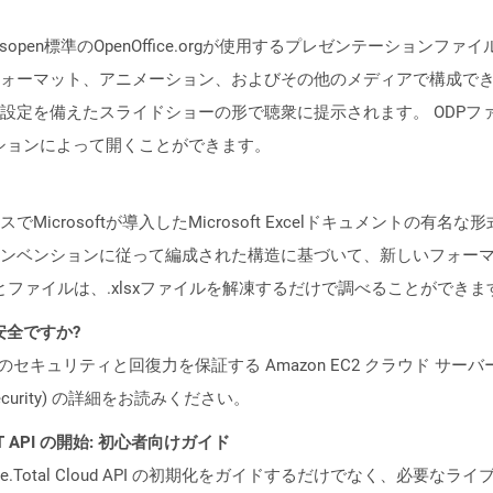
isopen標準のOpenOffice.orgが使用するプレゼンテーショ
ォーマット、アニメーション、およびその他のメディアで構成で
備えたスライドショーの形で聴衆に提示されます。 ODPファイルは、Op
リケーションによって開くことができます。
7のリリースでMicrosoftが導入したMicrosoft Excelドキュメントの
ンベンションに従って編成された構造に基づいて、新しいフォーマ
とファイルは、.xlsxファイルを解凍するだけで調べることができま
も安全ですか?
ビスのセキュリティと回復力を保証する Amazon EC2 クラウド サーバ
oud/security) の詳細をお読みください。
REST API の開始: 初心者向けガイド
e.Total Cloud API の初期化をガイドするだけでなく、必要