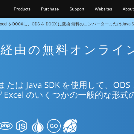
Products
Purchase
Support
Websites
About
Excel をDOCXに、ODS を DOCX に変換 無料のコンバーターまたはJava S
CX 経由の無料オンライ
リ
は Java SDK を使用して、ODS
®
Excel のいくつかの一般的な形式