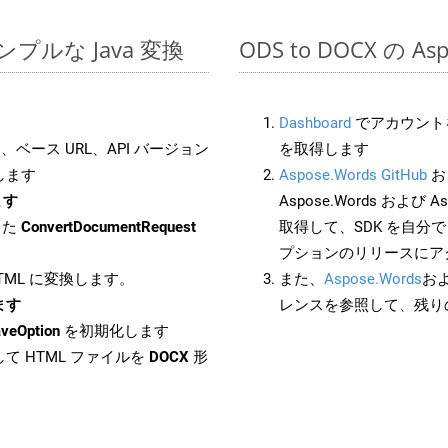
のシンプルな Java 変換
ODS to DOCX の A
Dashboard
でアカウントを
ベース URL、API バージョン
を取得します
します
Aspose.Words GitHub
お
ます
Aspose.Words および As
した
ConvertDocumentRequest
取得して、SDK を自分
プションのリリースにア
HTML に変換します。
また、
Aspose.Words
お
します
レンスを参照して、残り
veOption
を初期化します
て HTML ファイルを
DOCX
形