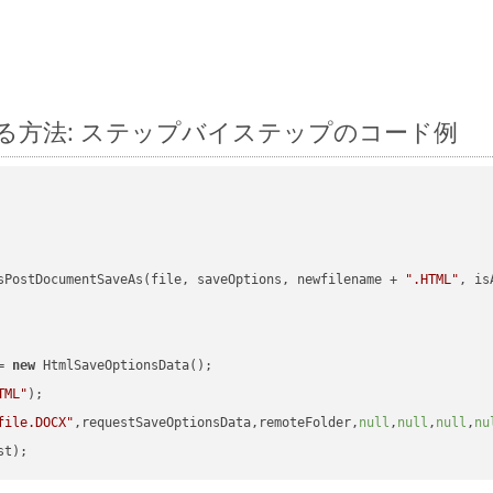
 に変換する方法: ステップバイステップのコード例
sPostDocumentSaveAs(file, saveOptions, newfilename + 
".HTML"
, is
= 
new
 HtmlSaveOptionsData();

TML"
);

file.DOCX"
,requestSaveOptionsData,remoteFolder,
null
,
null
,
null
,
nu