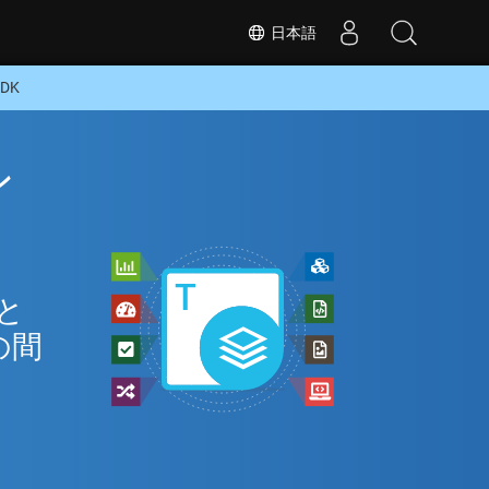
日本語
DK
ン
 と
の間