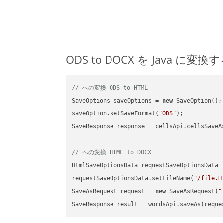
ODS to DOCX を Java
// への変換 ODS to HTML
SaveOptions saveOptions = 
new
 SaveOption();

saveOption.setSaveFormat(
"ODS"
);

SaveResponse response = cellsApi.cellsSaveA
// への変換 HTML to DOCX
HtmlSaveOptionsData requestSaveOptionsData 
requestSaveOptionsData.setFileName(
"/file.H
SaveAsRequest request = 
new
 SaveAsRequest(
"