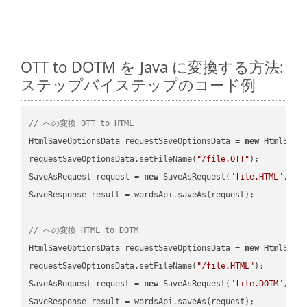
OTT to DOTM を Java に変換する方法:
ステップバイステップのコード例
// への変換 OTT to HTML
HtmlSaveOptionsData requestSaveOptionsData = 
new
 HtmlSaveO
requestSaveOptionsData.setFileName(
"/file.OTT"
);

SaveAsRequest request = 
new
 SaveAsRequest(
"file.HTML"
,req
SaveResponse result = wordsApi.saveAs(request);

// への変換 HTML to DOTM
HtmlSaveOptionsData requestSaveOptionsData = 
new
 HtmlSaveO
requestSaveOptionsData.setFileName(
"/file.HTML"
);

SaveAsRequest request = 
new
 SaveAsRequest(
"file.DOTM"
,req