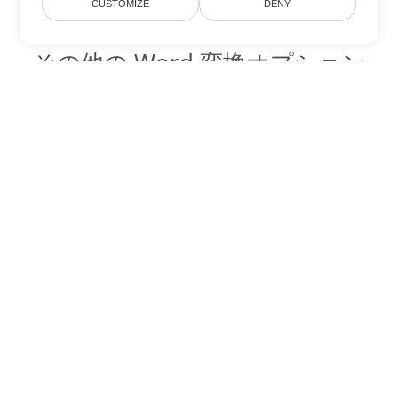
CUSTOMIZE
DENY
その他の Word 変換オプション
OTT を DOC に変換
DOC:
Microsoft Word Binary Format
OTT を DOT に変換
DOT:
Microsoft Word Template Files
OTT を DOCX に変換
DOCX:
Office 2007+ Word Document
OTT を DOCM に変換
DOCM:
Microsoft Word 2007 Marco File
OTT を DOTX に変換