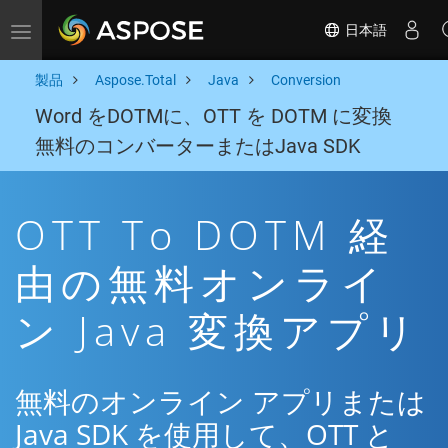
日本語
Toggle navigation
製品
Aspose.Total
Java
Conversion
Word をDOTMに、OTT を DOTM に変換
無料のコンバーターまたはJava SDK
OTT To DOTM 経
由の無料オンライ
ン Java 変換アプリ
無料のオンライン アプリまたは
Java SDK を使用して、OTT と