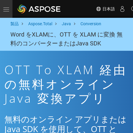
日本語
Toggle navigation
製品
Aspose.Total
Java
Conversion
Word をXLAMに、OTT を XLAM に変換 無
料のコンバーターまたはJava SDK
OTT To XLAM 経由
の無料オンライン
Java 変換アプリ
無料のオンライン アプリまたは
Java SDK を使用して、OTT と