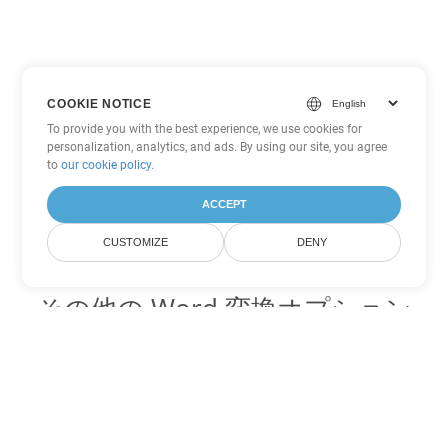
COOKIE NOTICE
To provide you with the best experience, we use cookies for
personalization, analytics, and ads. By using our site, you agree
to
our cookie policy
.
ACCEPT
CUSTOMIZE
DENY
その他の Word 変換オプション
OTT を DOC に変換
DOC:
Microsoft Word Binary Format
OTT を DOT に変換