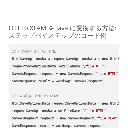
OTT to XLAM を Java に変換する方法:
ステップバイステップのコード例
// への変換 OTT to HTML
HtmlSaveOptionsData requestSaveOptionsData = 
new
 HtmlSaveO
requestSaveOptionsData.setFileName(
"/file.OTT"
);

SaveAsRequest request = 
new
 SaveAsRequest(
"file.HTML"
,req
SaveResponse result = wordsApi.saveAs(request);

// への変換 HTML to XLAM
HtmlSaveOptionsData requestSaveOptionsData = 
new
 HtmlSaveO
requestSaveOptionsData.setFileName(
"/file.HTML"
);

SaveAsRequest request = 
new
 SaveAsRequest(
"file.XLAM"
,req