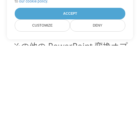
to
our cookie policy
.
ACCEPT
CUSTOMIZE
DENY
その他の PowerPoint 変換オプ
ション
POT を DOC に変換
DOC:
Microsoft Word Binary Format
POT を DOT に変換
DOT:
Microsoft Word Template Files
POT を DOCX に変換
DOCX:
Office 2007+ Word Document