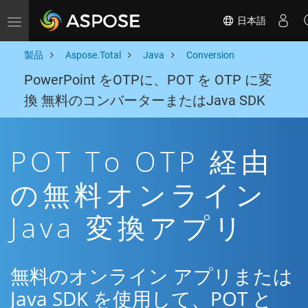
日本語
Toggle navigation
製品
Aspose.Total
Java
Conversion
PowerPoint をOTPに、POT を OTP に変
換 無料のコンバーターまたはJava SDK
POT To OTP 経由
の無料オンライン
Java 変換アプリ
無料のオンライン アプリまたは
Java SDK を使用して、POT と