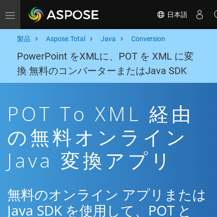
日本語
Toggle navigation
製品
Aspose.Total
Java
Conversion
PowerPoint をXMLに、POT を XML に変
換 無料のコンバーターまたはJava SDK
POT To XML 経由
の無料オンライン
Java 変換アプリ
無料のオンライン アプリまたは
Java SDK を使用して、POT と