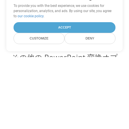
To provide you with the best experience, we use cookies for
personalization, analytics, and ads. By using our site, you agree
to
our cookie policy
.
ACCEPT
CUSTOMIZE
DENY
その他の PowerPoint 変換オプ
ション
POT を DOC に変換
DOC:
Microsoft Word Binary Format
POT を DOT に変換
DOT:
Microsoft Word Template Files
POT を DOCX に変換