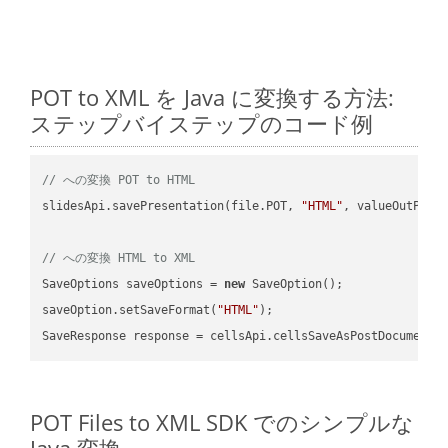
POT to XML を Java に変換する方法:
ステップバイステップのコード例
// への変換 POT to HTML
slidesApi.savePresentation(file.POT, 
"HTML"
, valueOutPath,
// への変換 HTML to XML
SaveOptions saveOptions = 
new
 SaveOption();

saveOption.setSaveFormat(
"HTML"
);

SaveResponse response = cellsApi.cellsSaveAsPostDocumentS
POT Files to XML SDK でのシンプルな