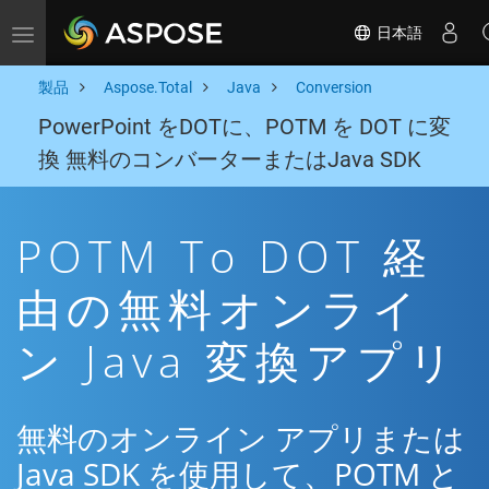
日本語
Toggle navigation
製品
Aspose.Total
Java
Conversion
PowerPoint をDOTに、POTM を DOT に変
換 無料のコンバーターまたはJava SDK
POTM To DOT 経
由の無料オンライ
ン Java 変換アプリ
無料のオンライン アプリまたは
Java SDK を使用して、POTM と