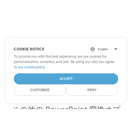
COOKIE NOTICE
To provide you with the best experience, we use cookies for
personalization, analytics, and ads. By using our site, you agree
to
our cookie policy
.
ACCEPT
CUSTOMIZE
DENY
その他の PowerPoint 変換オプ
ション