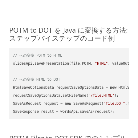
POTM to DOT を Java に変換する方法:
ステップバイステップのコード例
// への変換 POTM to HTML
slidesApi.savePresentation(file.POTM, 
"HTML"
, valueOutPath
// への変換 HTML to DOT
HtmlSaveOptionsData requestSaveOptionsData = 
new
 HtmlSaveO
requestSaveOptionsData.setFileName(
"/file.HTML"
);

SaveAsRequest request = 
new
 SaveAsRequest(
"file.DOT"
,requ