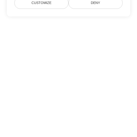
CUSTOMIZE
DENY
その他の PowerPoint 変換オプ
ション
POTM を DOC に変換
DOC:
Microsoft Word Binary Format
POTM を DOT に変換
DOT:
Microsoft Word Template Files
POTM を DOCX に変換
DOCX:
Office 2007+ Word Document
POTM を DOCM に変換