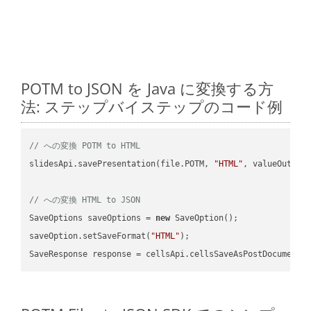
POTM to JSON を Java に変換する方
法: ステップバイステップのコード例
// への変換 POTM to HTML
slidesApi.savePresentation(file.POTM, 
"HTML"
, valueOutPath
// への変換 HTML to JSON
SaveOptions saveOptions = 
new
 SaveOption();

saveOption.setSaveFormat(
"HTML"
);

SaveResponse response = cellsApi.cellsSaveAsPostDocumentS