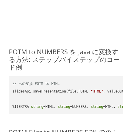
POTM to NUMBERS を Java に変換す
る方法: ステップバイステップのコー
ド例
// への変換 POTM to HTML
slidesApi.savePresentation(file.POTM, 
"HTML"
, valueOutPath
%!(EXTRA 
string
=HTML, 
string
=NUMBERS, 
string
=HTML, 
string