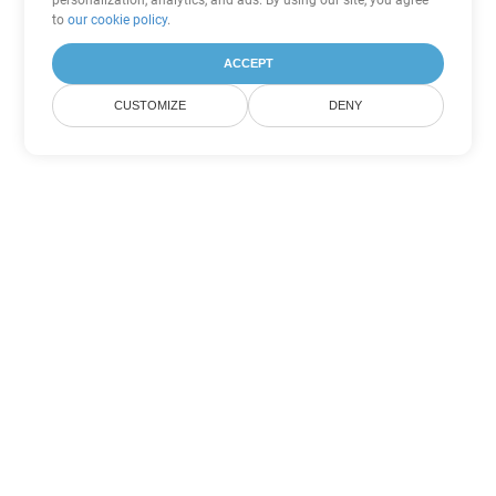
personalization, analytics, and ads. By using our site, you agree
to
our cookie policy
.
ACCEPT
CUSTOMIZE
DENY
その他の PowerPoint 変換オプ
ション
POTM を DOC に変換
DOC:
Microsoft Word Binary Format
POTM を DOT に変換
DOT:
Microsoft Word Template Files
POTM を DOCX に変換