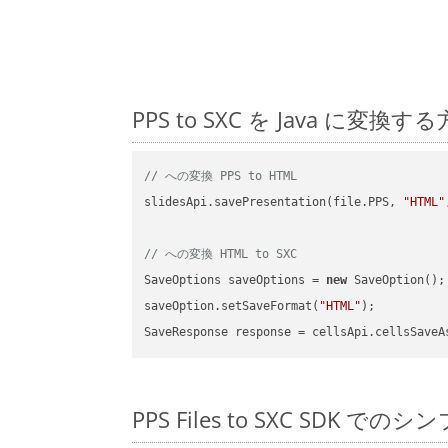
PPS to SXC を Java 
// への変換 PPS to HTML
slidesApi.savePresentation(file.PPS, 
"HTML"
// への変換 HTML to SXC
SaveOptions saveOptions = 
new
 SaveOption();

saveOption.setSaveFormat(
"HTML"
);

SaveResponse response = cellsApi.cellsSaveA
PPS Files to SXC SDK でのシ