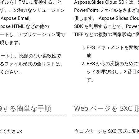
s ファイルを HTML に変換すること
Aspose.Slides Cloud
す。この強力なソリューション
PowerPoint ファイルを
 Aspose.Email,
供します。 Aspose.Slides C
D, Aspose.HTML などの他の
SDK を利用することで、PowerP
合をサポートし、アプリケーション間で
TIFF などの複数の画像形式
現します。
PPS ドキュメントを変
成
をサポートし、比類のない柔軟性で
PPS からの変換のために 
るファイル形式の全リストは、
ッドを呼び出し、2 番
ください。
す。
変換する簡単な手順
Web ページを SX
てください:
ウェブページを SXC 形式に