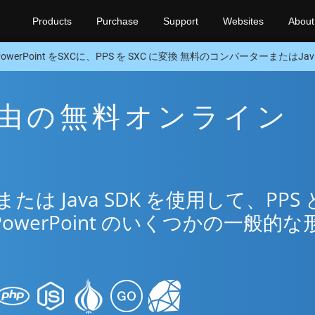
Products
Purchase
Support
Websites
About
PowerPoint をSXCに、PPS を SXC に変換 無料のコンバーターまたはJava
C 経由の無料オンライン
リ
 Java SDK を使用して、PPS 
PowerPoint のいくつかの一般的な