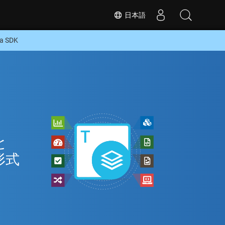
日本語
 SDK
と
形式