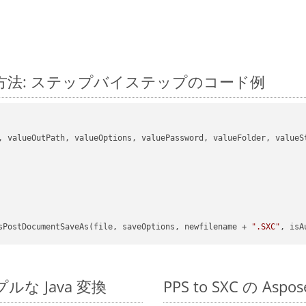
に変換する方法: ステップバイステップのコード例
, valueOutPath, valueOptions, valuePassword, valueFolder, valueSt
sPostDocumentSaveAs(file, saveOptions, newfilename + 
".SXC"
, isA
ンプルな Java 変換
PPS to SXC の As