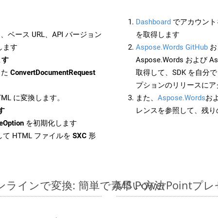
Dashboard
でアカウントを
ベース URL、API バージョン
を取得します
します
Aspose.Words GitHub
お
ます
Aspose.Words および As
した
ConvertDocumentRequest
取得して、SDK を自分
プションのリリースにア
HTML に変換します。
また、
Aspose.Words
お
す
レンスを参照して、残り
eOption
を初期化します
て HTML ファイルを
SXC
形
ルをオンラインで変換: 簡単で素早い方法
MS PowerPoi