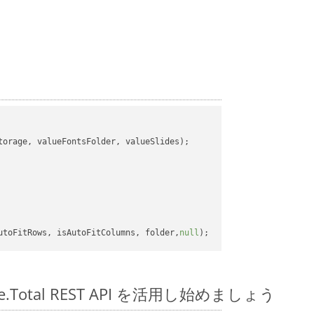
orage, valueFontsFolder, valueSlides);

utoFitRows, isAutoFitColumns, folder,
null
pose.Total REST API を活用し始めましょう