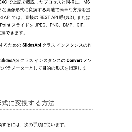
 SDK は、SXC で上記で概説したプロセスと同様に、MS
さまざまな画像形式に変換する高速で簡単な方法を提
loud API では、直接の REST API 呼び出しまたは
oint スライドを JPEG、PNG、BMP、GIF、
に変換できます。
換するための
SlidesApi
クラス インスタンスの作
SlidesApi クラス インスタンスの
Convert
メソ
目のパラメーターとして目的の形式を指定しま
C 形式に変換する方法
変換するには、次の手順に従います。