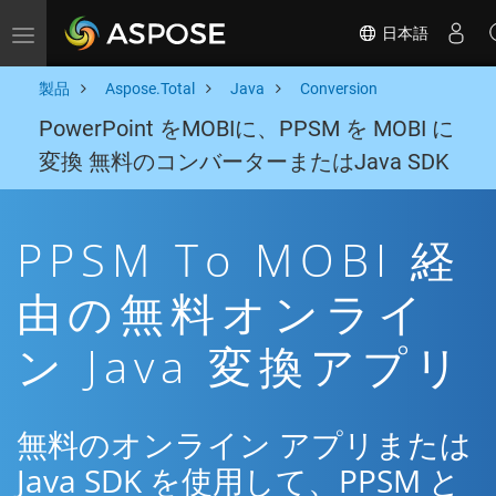
日本語
Toggle navigation
製品
Aspose.Total
Java
Conversion
PowerPoint をMOBIに、PPSM を MOBI に
変換 無料のコンバーターまたはJava SDK
PPSM To MOBI 経
由の無料オンライ
ン Java 変換アプリ
無料のオンライン アプリまたは
Java SDK を使用して、PPSM と