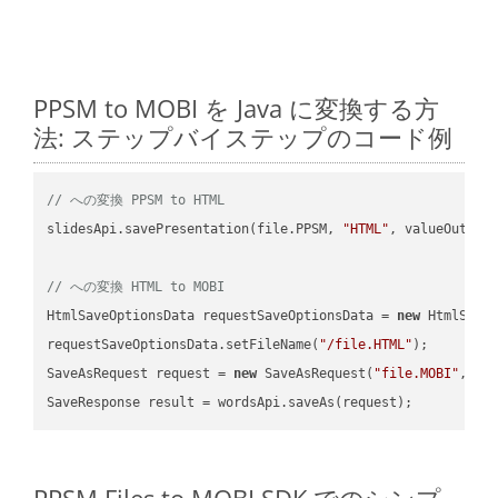
PPSM to MOBI を Java に変換する方
法: ステップバイステップのコード例
// への変換 PPSM to HTML
slidesApi.savePresentation(file.PPSM, 
"HTML"
, valueOutPath
// への変換 HTML to MOBI
HtmlSaveOptionsData requestSaveOptionsData = 
new
 HtmlSaveO
requestSaveOptionsData.setFileName(
"/file.HTML"
);

SaveAsRequest request = 
new
 SaveAsRequest(
"file.MOBI"
,req