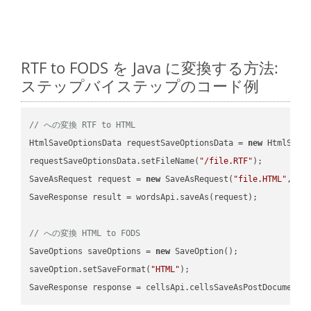
RTF to FODS を Java に変換する方法:
ステップバイステップのコード例
// への変換 RTF to HTML
HtmlSaveOptionsData requestSaveOptionsData = 
new
 HtmlSaveO
requestSaveOptionsData.setFileName(
"/file.RTF"
);

SaveAsRequest request = 
new
 SaveAsRequest(
"file.HTML"
,req
SaveResponse result = wordsApi.saveAs(request);

// への変換 HTML to FODS
SaveOptions saveOptions = 
new
 SaveOption();

saveOption.setSaveFormat(
"HTML"
);

SaveResponse response = cellsApi.cellsSaveAsPostDocumentS