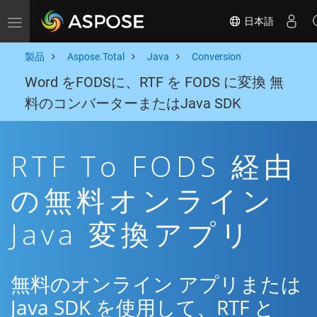
日本語
Toggle navigation
製品
Aspose.Total
Java
Conversion
Word をFODSに、RTF を FODS に変換 無
料のコンバーターまたはJava SDK
RTF To FODS 経由
の無料オンライン
Java 変換アプリ
無料のオンライン アプリまたは
Java SDK を使用して、RTF と