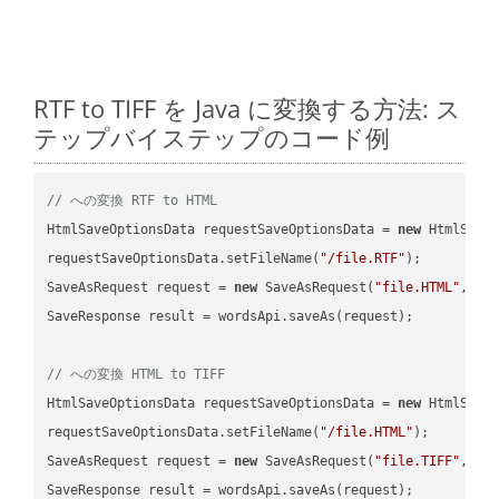
RTF to TIFF を Java に変換する方法: ス
テップバイステップのコード例
// への変換 RTF to HTML
HtmlSaveOptionsData requestSaveOptionsData = 
new
 HtmlSaveO
requestSaveOptionsData.setFileName(
"/file.RTF"
);

SaveAsRequest request = 
new
 SaveAsRequest(
"file.HTML"
,req
SaveResponse result = wordsApi.saveAs(request);

// への変換 HTML to TIFF
HtmlSaveOptionsData requestSaveOptionsData = 
new
 HtmlSaveO
requestSaveOptionsData.setFileName(
"/file.HTML"
);

SaveAsRequest request = 
new
 SaveAsRequest(
"file.TIFF"
,req