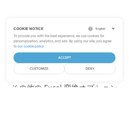
COOKIE NOTICE
To provide you with the best experience, we use cookies for
personalization, analytics, and ads. By using our site, you agree
to
our cookie policy
.
ACCEPT
CUSTOMIZE
DENY
その他の Excel 変換オプション
TSV を DOC に変換
DOC:
Microsoft Word Binary Format
TSV を DOT に変換