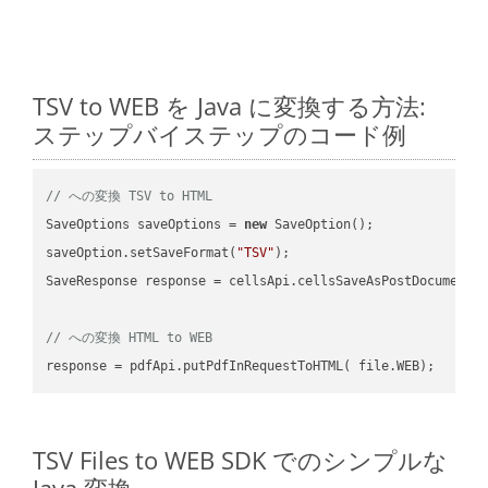
TSV to WEB を Java に変換する方法:
ステップバイステップのコード例
// への変換 TSV to HTML
SaveOptions saveOptions = 
new
 SaveOption();

saveOption.setSaveFormat(
"TSV"
);

SaveResponse response = cellsApi.cellsSaveAsPostDocumentS
// への変換 HTML to WEB
TSV Files to WEB SDK でのシンプルな