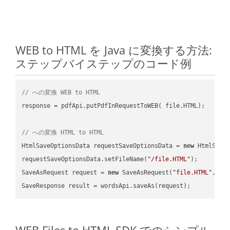
WEB to HTML を Java に変換する方法:
ステップバイステップのコード例
// への変換 WEB to HTML
response = pdfApi.putPdfInRequestToWEB( file.HTML);

// への変換 HTML to HTML
HtmlSaveOptionsData requestSaveOptionsData = 
new
 HtmlSaveO
requestSaveOptionsData.setFileName(
"/file.HTML"
);

SaveAsRequest request = 
new
 SaveAsRequest(
"file.HTML"
,req