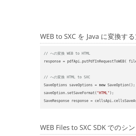
WEB to SXC を Java 
// への変換 WEB to HTML
response = pdfApi.putPdfInRequestToWEB( file
// への変換 HTML to SXC
SaveOptions saveOptions = 
new
 SaveOption();

saveOption.setSaveFormat(
"HTML"
);

SaveResponse response = cellsApi.cellsSaveA
WEB Files to SXC SDK での