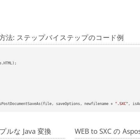
に変換する方法: ステップバイステップのコード例
.HTML);

sPostDocumentSaveAs(file, saveOptions, newfilename + 
".SXC"
, isA
シンプルな Java 変換
WEB to SXC の As