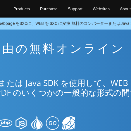
Products
Purchase
Support
Websites
About
Webpage をSXCに、WEB を SXC に変換 無料のコンバーターまたはJava 
C 経由の無料オンライン
リ
は Java SDK を使用して、WEB
PDF のいくつかの一般的な形式の間