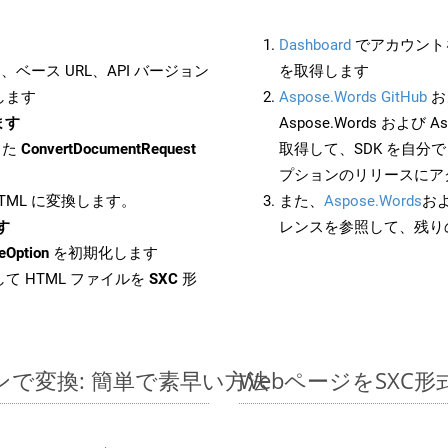
Dashboard
でアカウントを
ベース URL、API バージョン
を取得します
します
Aspose.Words GitHub
お
ます
Aspose.Words および As
した
ConvertDocumentRequest
取得して、SDK を自分
プションのリリースにア
HTML に変換します。
また、
Aspose.Words
お
す
レンスを参照して、残り
eOption
を初期化します
て HTML ファイルを
SXC
形
インで変換: 簡単で素早い方法
WebページをSXC