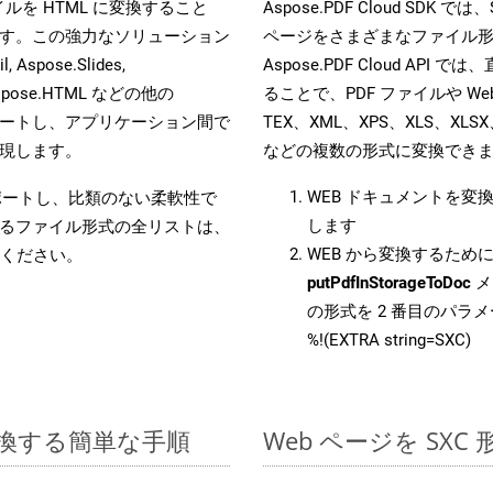
ファイルを HTML に変換すること
Aspose.PDF Cloud SD
す。この強力なソリューション
ページをさまざまなファイル
, Aspose.Slides,
Aspose.PDF Cloud API 
D, Aspose.HTML などの他の
ることで、PDF ファイルや Web
合をサポートし、アプリケーション間で
TEX、XML、XPS、XLS、XLSX
現します。
などの複数の形式に変換でき
WEB ドキュメントを変
をサポートし、比類のない柔軟性で
します
るファイル形式の全リストは、
WEB から変換するために 
ください。
putPdfInStorageToDoc
メ
の形式を 2 番目のパラ
%!(EXTRA string=SXC)
に変換する簡単な手順
Web ページを SX