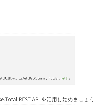
utoFitRows, isAutoFitColumns, folder,
null
pose.Total REST API を活用し始めましょう