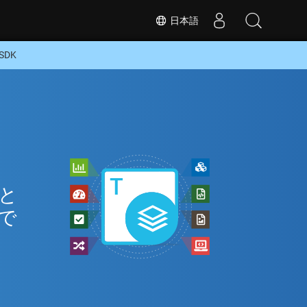
日本語
SDK
 と
で