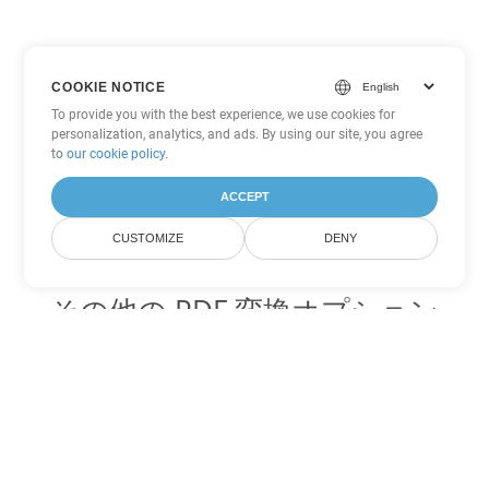
COOKIE NOTICE
To provide you with the best experience, we use cookies for
personalization, analytics, and ads. By using our site, you agree
to
our cookie policy
.
ACCEPT
CUSTOMIZE
DENY
その他の PDF 変換オプション
WEB を DOC に変換
DOC:
Microsoft Word Binary Format
WEB を DOT に変換
DOT:
Microsoft Word Template Files