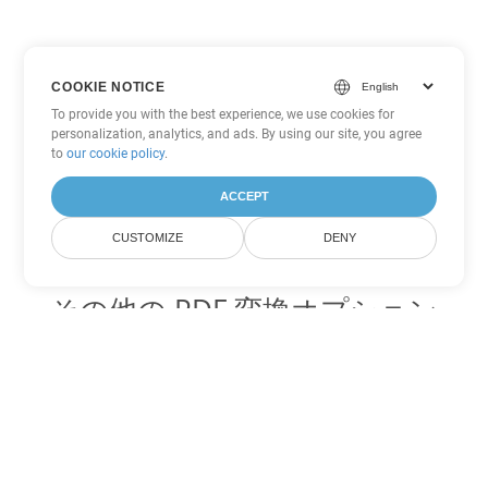
COOKIE NOTICE
To provide you with the best experience, we use cookies for
personalization, analytics, and ads. By using our site, you agree
to
our cookie policy
.
ACCEPT
CUSTOMIZE
DENY
その他の PDF 変換オプション
WEB を DOC に変換
DOC:
Microsoft Word Binary Format
WEB を DOT に変換
DOT:
Microsoft Word Template Files