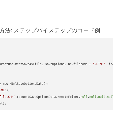
に変換する方法: ステップバイステップのコード例
sPostDocumentSaveAs(file, saveOptions, newfilename + 
".HTML"
, is
= 
new
 HtmlSaveOptionsData();

TML"
);

file.CHM"
,requestSaveOptionsData,remoteFolder,
null
,
null
,
null
,
nul