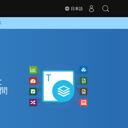
日本語
K
と
の間