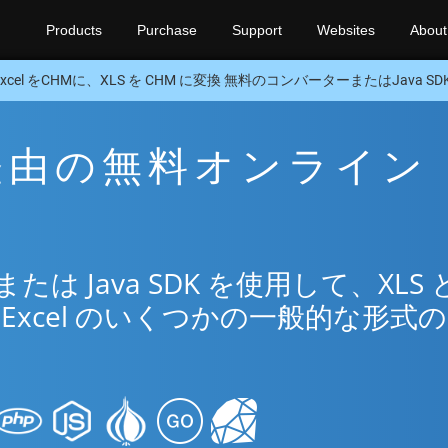
Products
Purchase
Support
Websites
About
Excel をCHMに、XLS を CHM に変換 無料のコンバーターまたはJava SD
M 経由の無料オンライン
リ
 Java SDK を使用して、XLS 
Excel のいくつかの一般的な形式