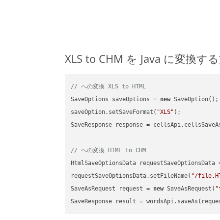
XLS to CHM を Java 
// への変換 XLS to HTML
SaveOptions saveOptions = 
new
 SaveOption();

saveOption.setSaveFormat(
"XLS"
);

SaveResponse response = cellsApi.cellsSaveA
// への変換 HTML to CHM
HtmlSaveOptionsData requestSaveOptionsData 
requestSaveOptionsData.setFileName(
"/file.H
SaveAsRequest request = 
new
 SaveAsRequest(
"