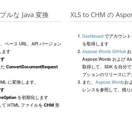
シンプルな Java 変換
XLS to CHM の As
Dashboard
でアカウントを
ベース URL、API バージョン
を取得します
します
Aspose.Words GitHub
お
ます
Aspose.Words および As
した
ConvertDocumentRequest
取得して、SDK を自分
プションのリリースにア
HTML に変換します。
また、
Aspose.Words
お
ます
レンスを参照して、残り
veOption
を初期化します
て HTML ファイルを
CHM
形