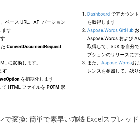
Dashboard
でアカウントを
ベース URL、API バージョン
を取得します
します
Aspose.Words GitHub
お
ます
Aspose.Words および As
した
ConvertDocumentRequest
取得して、SDK を自分
プションのリリースにア
HTML に変換します。
また、
Aspose.Words
お
します
レンスを参照して、残り
aveOption
を初期化します
て HTML ファイルを
POTM
形
ラインで変換: 簡単で素早い方法
MS Excelスプ