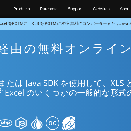
Products
Purchase
Support
Websites
About
Excel をPOTMに、XLS を POTM に変換 無料のコンバーターまたはJava 
TM 経由の無料オンライ
リ
 Java SDK を使用して、XLS 
®
Excel のいくつかの一般的な形式