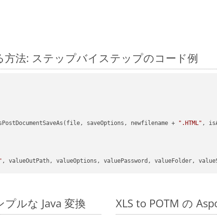
 に変換する方法: ステップバイステップのコード例
sPostDocumentSaveAs(file, saveOptions, newfilename + 
".HTML"
, is
"
のシンプルな Java 変換
XLS to POTM の A