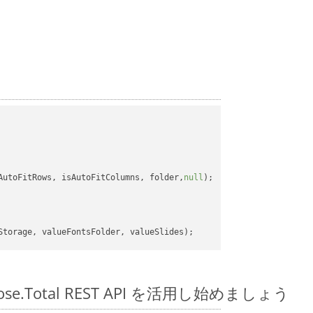
AutoFitRows, isAutoFitColumns, folder,
null
);

spose.Total REST API を活用し始めましょう