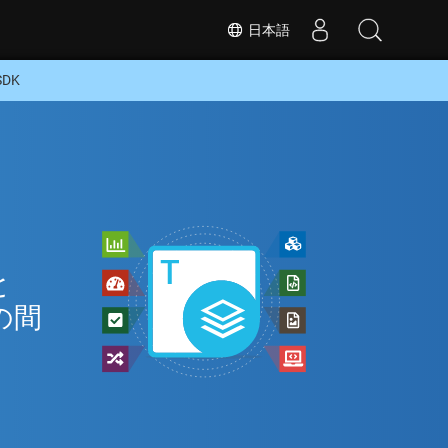
日本語
SDK
ン
と
の間