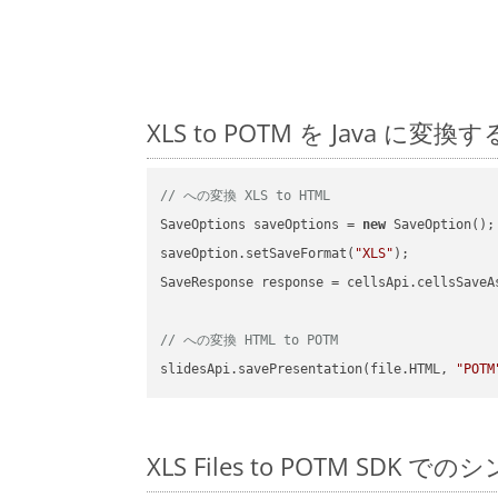
XLS to POTM を Java
// への変換 XLS to HTML
SaveOptions saveOptions = 
new
 SaveOption();

saveOption.setSaveFormat(
"XLS"
);

SaveResponse response = cellsApi.cellsSaveA
// への変換 HTML to POTM
slidesApi.savePresentation(file.HTML, 
"POTM
XLS Files to POTM SDK で