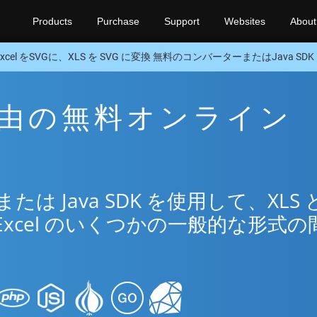
Products
Purchase
Support
Websites
About
Excel をSVGに、XLS を SVG に変換 無料のコンバーターまたはJava SDK
G 経由の無料オンライン
リ
 Java SDK を使用して、XLS 
Excel のいくつかの一般的な形式の