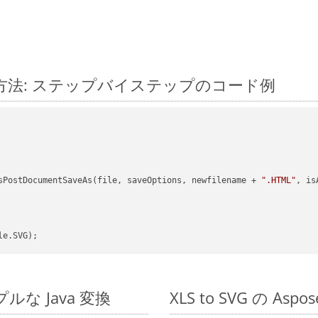
に変換する方法: ステップバイステップのコード例
sPostDocumentSaveAs(file, saveOptions, newfilename + 
".HTML"
, is
ンプルな Java 変換
XLS to SVG の As