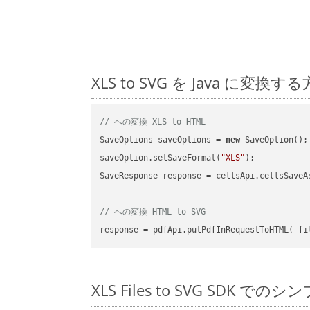
XLS to SVG を Java 
// への変換 XLS to HTML
SaveOptions saveOptions = 
new
 SaveOption();

saveOption.setSaveFormat(
"XLS"
);

SaveResponse response = cellsApi.cellsSaveA
// への変換 HTML to SVG
XLS Files to SVG SDK でのシ