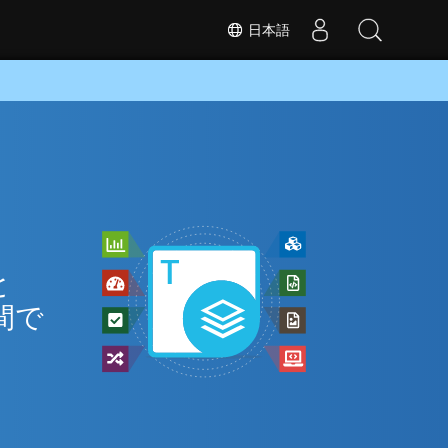
日本語
と
間で