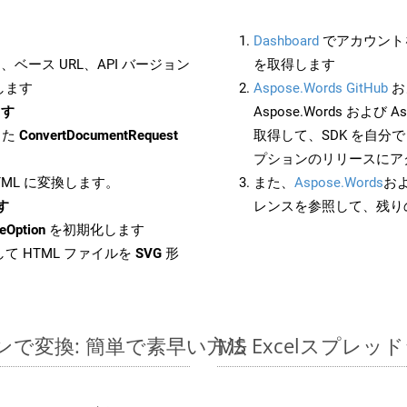
Dashboard
でアカウントを
ベース URL、API バージョン
を取得します
します
Aspose.Words GitHub
お
ます
Aspose.Words および As
した
ConvertDocumentRequest
取得して、SDK を自分
プションのリリースにア
HTML に変換します。
また、
Aspose.Words
お
す
レンスを参照して、残り
eOption
を初期化します
て HTML ファイルを
SVG
形
ラインで変換: 簡単で素早い方法
MS Excelスプ