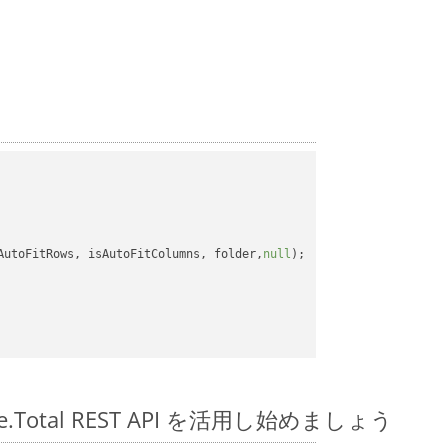
AutoFitRows, isAutoFitColumns, folder,
null
);

pose.Total REST API を活用し始めましょう