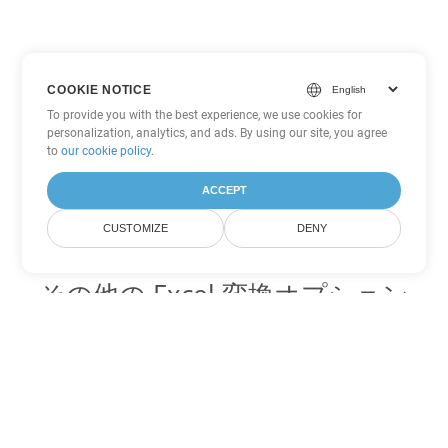
COOKIE NOTICE
To provide you with the best experience, we use cookies for
personalization, analytics, and ads. By using our site, you agree
to
our cookie policy
.
ACCEPT
CUSTOMIZE
DENY
その他の Excel 変換オプション
XLS を DOC に変換
DOC:
Microsoft Word Binary Format
XLS を DOT に変換