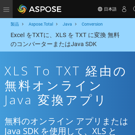
日本語
Toggle navigation
製品
Aspose.Total
Java
Conversion
Excel をTXTに、XLS を TXT に変換 無料
のコンバーターまたはJava SDK
XLS To TXT 経由の
無料オンライン
Java 変換アプリ
無料のオンライン アプリまたは
Java SDK を使用して、XLS と