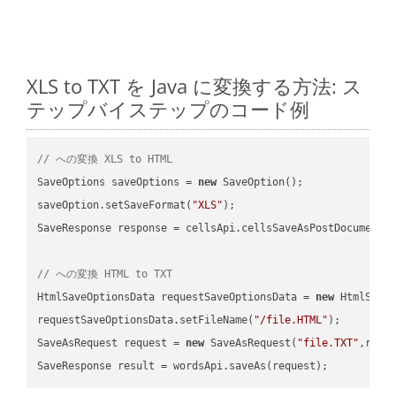
XLS to TXT を Java に変換する方法: ス
テップバイステップのコード例
// への変換 XLS to HTML
SaveOptions saveOptions = 
new
 SaveOption();

saveOption.setSaveFormat(
"XLS"
);

SaveResponse response = cellsApi.cellsSaveAsPostDocumentS
// への変換 HTML to TXT
HtmlSaveOptionsData requestSaveOptionsData = 
new
 HtmlSaveO
requestSaveOptionsData.setFileName(
"/file.HTML"
);

SaveAsRequest request = 
new
 SaveAsRequest(
"file.TXT"
,requ