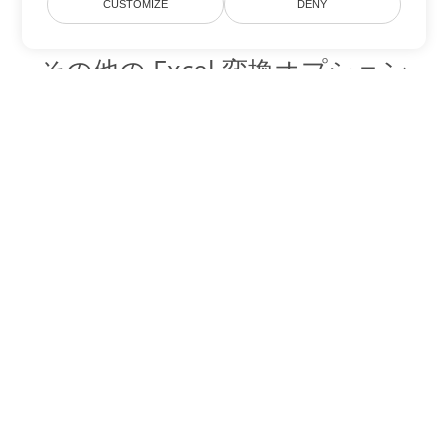
CUSTOMIZE
DENY
その他の Excel 変換オプション
XLT を DOC に変換
DOC:
Microsoft Word Binary Format
XLT を DOT に変換
DOT:
Microsoft Word Template Files
XLT を DOCX に変換
DOCX:
Office 2007+ Word Document
XLT を DOCM に変換
DOCM:
Microsoft Word 2007 Marco File
XLT を DOTX に変換