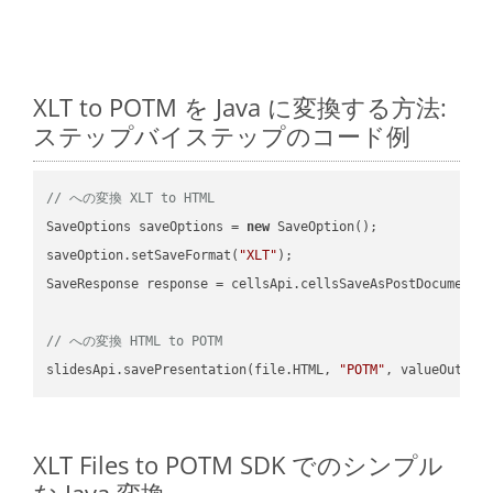
XLT to POTM を Java に変換する方法:
ステップバイステップのコード例
// への変換 XLT to HTML
SaveOptions saveOptions = 
new
 SaveOption();

saveOption.setSaveFormat(
"XLT"
);

SaveResponse response = cellsApi.cellsSaveAsPostDocumentS
// への変換 HTML to POTM
slidesApi.savePresentation(file.HTML, 
"POTM"
XLT Files to POTM SDK でのシンプル