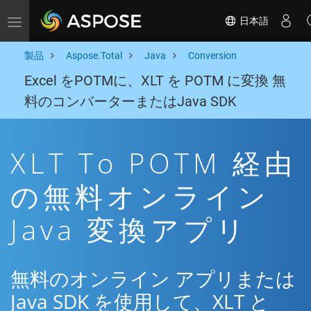
日本語
Toggle navigation
製品
Aspose.Total
Java
Conversion
Excel をPOTMに、XLT を POTM に変換 無
料のコンバーターまたはJava SDK
XLT To POTM 経由
の無料オンライン
Java 変換アプリ
無料のオンライン アプリまたは
Java SDK を使用して、XLT と