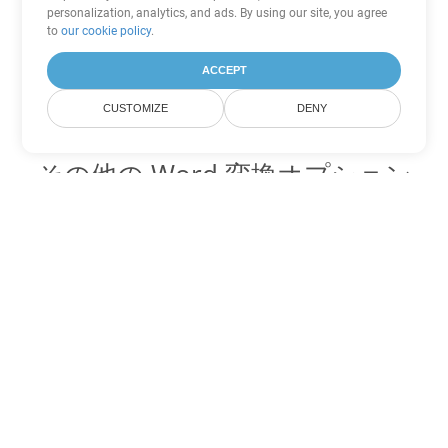
personalization, analytics, and ads. By using our site, you agree
to
our cookie policy
.
ACCEPT
CUSTOMIZE
DENY
その他の Word 変換オプション
CHM を DOC に変換
DOC:
Microsoft Word Binary Format
CHM を DOT に変換
DOT:
Microsoft Word Template Files
CHM を DOCX に変換
DOCX:
Office 2007+ Word Document