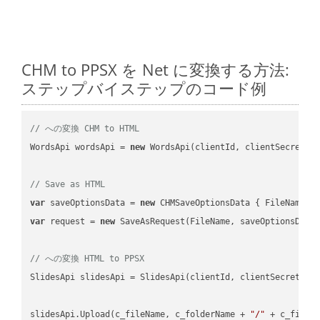
CHM to PPSX を Net に変換する方法:
ステップバイステップのコード例
// への変換 CHM to HTML
WordsApi wordsApi = 
new
 WordsApi(clientId, clientSecret);

// Save as HTML
var
 saveOptionsData = 
new
 CHMSaveOptionsData { FileName =
var
 request = 
new
 SaveAsRequest(FileName, saveOptionsData)
// への変換 HTML to PPSX
SlidesApi slidesApi = SlidesApi(clientId, clientSecret);

slidesApi.Upload(c_fileName, c_folderName + 
"/"
 + c_fileNa