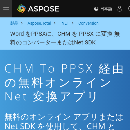
日本語
Toggle navigation
製品
Aspose.Total
.NET
Conversion
Word をPPSXに、CHM を PPSX に変換 無
料のコンバーターまたはNet SDK
CHM To PPSX 経由
の無料オンライン
Net 変換アプリ
無料のオンライン アプリまたは
Net SDK を使用して、CHM と