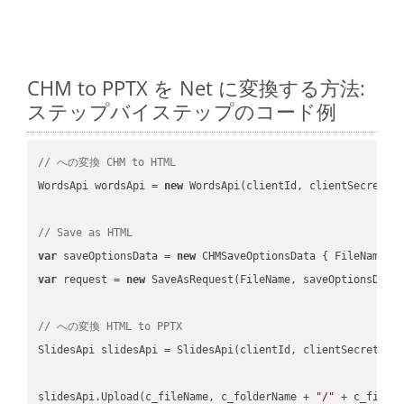
CHM to PPTX を Net に変換する方法:
ステップバイステップのコード例
// への変換 CHM to HTML
WordsApi wordsApi = 
new
 WordsApi(clientId, clientSecret);

// Save as HTML
var
 saveOptionsData = 
new
 CHMSaveOptionsData { FileName =
var
 request = 
new
 SaveAsRequest(FileName, saveOptionsData)
// への変換 HTML to PPTX
SlidesApi slidesApi = SlidesApi(clientId, clientSecret);

slidesApi.Upload(c_fileName, c_folderName + 
"/"
 + c_fileNa