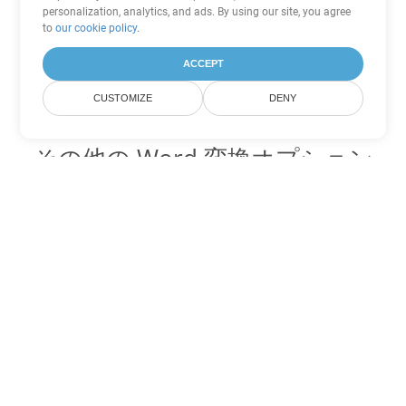
personalization, analytics, and ads. By using our site, you agree
to
our cookie policy
.
ACCEPT
CUSTOMIZE
DENY
その他の Word 変換オプション
CHM を DOC に変換
DOC:
Microsoft Word Binary Format
CHM を DOT に変換
DOT:
Microsoft Word Template Files
CHM を DOCX に変換
DOCX:
Office 2007+ Word Document