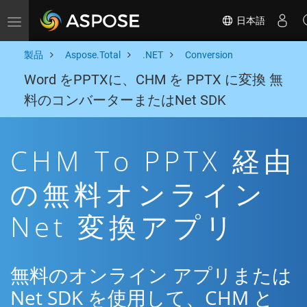
日本語
Toggle navigation
製品
Aspose.Total
.NET
Conversion
Word をPPTXに、CHM を PPTX に変換 無
料のコンバーターまたはNet SDK
CHM To PPTX 経由
の無料オンライン
Net 変換アプリ
無料のオンライン アプリまたは
Net SDK を使用して、CHM と