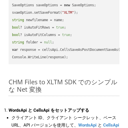
SaveOptions saveOptions = 
new
 SaveOptions;

svaeOption.setSaveFormat(
"XLTM"
string
bool
? isAutoFitRows = 
true
bool
? isAutoFitColumns = 
true
string
 folder = 
null
var
 response = cellsApi.CellsSaveAsPostDocumentSaveAs(name
CHM Files to XLTM SDK でのシンプル
な Net 変換
WordsApi と CellsApi をセットアップする
クライアント ID、クライアント シークレット、ベース
URL、API バージョンを使用して、
WordsApi
と
CellsApi