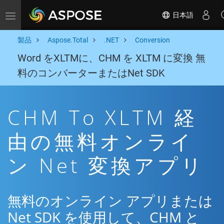
日本語
Toggle navigation
製品
Aspose.Total
.NET
Conversion
Word をXLTMに、CHM を XLTM に変換 無
料のコンバーターまたはNet SDK
CHM To XLTM 経
由の無料オンライ
ン Net 変換アプリ
無料のオンライン アプリまたは
Net SDK を使用して、CHM と