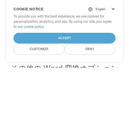
COOKIE NOTICE
To provide you with the best experience, we use cookies for
personalization, analytics, and ads. By using our site, you agree
to
our cookie policy
.
ACCEPT
CUSTOMIZE
DENY
その他の Word 変換オプション
CHM を DOC に変換
DOC:
Microsoft Word Binary Format
CHM を DOT に変換
DOT:
Microsoft Word Template Files
CHM を DOCX に変換