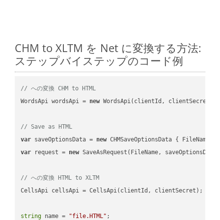
CHM to XLTM を Net に変換する方法:
ステップバイステップのコード例
// への変換 CHM to HTML
WordsApi wordsApi = 
new
 WordsApi(clientId, clientSecret);

// Save as HTML
var
 saveOptionsData = 
new
 CHMSaveOptionsData { FileName =
var
 request = 
new
 SaveAsRequest(FileName, saveOptionsData)
// への変換 HTML to XLTM
CellsApi cellsApi = CellsApi(clientId, clientSecret);

string
 name = 
"file.HTML"
;
