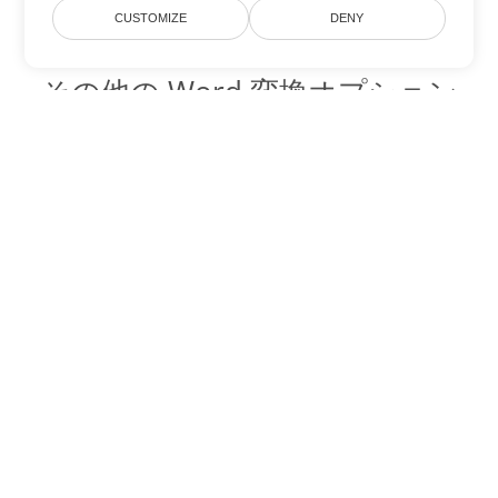
CUSTOMIZE
DENY
その他の Word 変換オプション
DOT を DOC に変換
DOC:
Microsoft Word Binary Format
DOT を DOCX に変換
DOCX:
Office 2007+ Word Document
DOT を DOCM に変換
DOCM:
Microsoft Word 2007 Marco File
DOT を DOTX に変換
DOTX:
Microsoft Word Template File
DOT を DOTM に変換