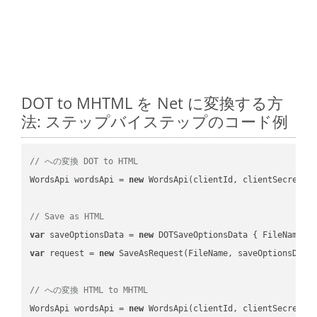
DOT to MHTML を Net に変換する方
法: ステップバイステップのコード例
// への変換 DOT to HTML
WordsApi wordsApi = 
new
 WordsApi(clientId, clientSecret);

// Save as HTML
var
 saveOptionsData = 
new
 DOTSaveOptionsData { FileName =
var
 request = 
new
 SaveAsRequest(FileName, saveOptionsData)
// への変換 HTML to MHTML
WordsApi wordsApi = 
new
 WordsApi(clientId, clientSecret);
