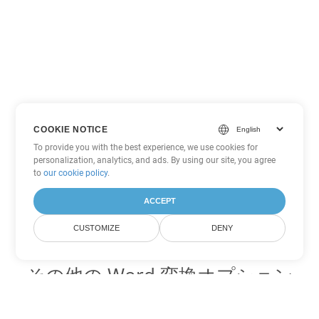
COOKIE NOTICE
To provide you with the best experience, we use cookies for
personalization, analytics, and ads. By using our site, you agree
to
our cookie policy
.
ACCEPT
CUSTOMIZE
DENY
その他の Word 変換オプション
DOT を DOC に変換