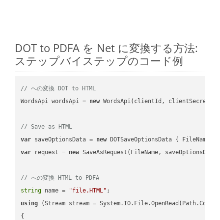
DOT to PDFA を Net に変換する方法:
ステップバイステップのコード例
// への変換 DOT to HTML
WordsApi wordsApi = 
new
 WordsApi(clientId, clientSecret);

// Save as HTML
var
 saveOptionsData = 
new
 DOTSaveOptionsData { FileName =
var
 request = 
new
 SaveAsRequest(FileName, saveOptionsData)
// への変換 HTML to PDFA
string
 name = 
"file.HTML"
using
 (Stream stream = System.IO.File.OpenRead(Path.Combin
{
