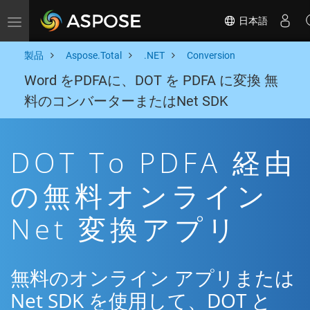
日本語
Toggle navigation
製品
Aspose.Total
.NET
Conversion
Word をPDFAに、DOT を PDFA に変換 無
料のコンバーターまたはNet SDK
DOT To PDFA 経由
の無料オンライン
Net 変換アプリ
無料のオンライン アプリまたは
Net SDK を使用して、DOT と