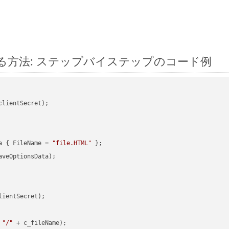
に変換する方法: ステップバイステップのコード例
clientSecret);

a { FileName = 
"file.HTML"
veOptionsData);

ientSecret);

 
"/"
 + c_fileName);
