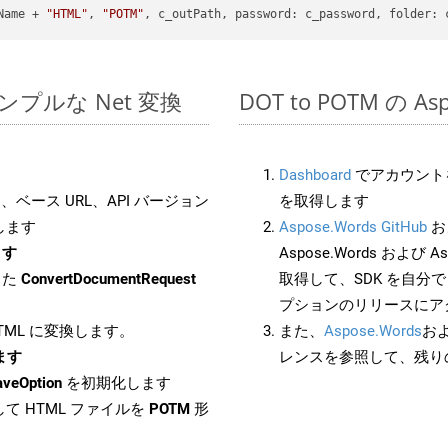
Name + 
"HTML"
, 
"POTM"
, c_outPath, 
password
: c_password, 
folder
でのシンプルな Net 変換
DOT to POTM の A
Dashboard
でアカウントを
ベース URL、API バージョン
を取得します
します
Aspose.Words GitHub
お
ます
Aspose.Words および As
した
ConvertDocumentRequest
取得して、SDK を自分
プションのリリースにア
HTML に変換します。
また、
Aspose.Words
お
します
レンスを参照して、残り
aveOption
を初期化します
て HTML ファイルを
POTM
形