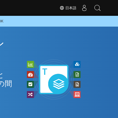
日本語
DK
ン
と
の間