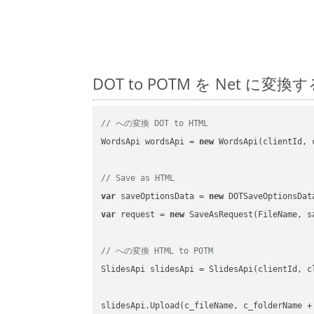
DOT to POTM を Net 
// への変換 DOT to HTML
WordsApi wordsApi = 
new
 WordsApi(clientId, 
// Save as HTML
var
 saveOptionsData = 
new
 DOTSaveOptionsDat
var
 request = 
new
 SaveAsRequest(FileName, sa
// への変換 HTML to POTM
SlidesApi slidesApi = SlidesApi(clientId, cl
slidesApi.Upload(c_fileName, c_folderName +