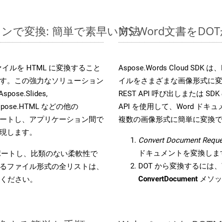
ラインで変換: 簡単で素早い方法
MS Word文書を
s ファイルを HTML に変換すること
Aspose.Words Cloud S
す。この強力なソリューション
イルをさまざまな画像形式に
Aspose.Slides,
REST API 呼び出しまたは SDK
D, Aspose.HTML などの他の
API を使用して、Word ドキュメ
合をサポートし、アプリケーション間で
複数の画像形式に簡単に変換
現します。
Convert Document Reque
ドキュメントを変換しま
をサポートし、比類のない柔軟性で
DOT から変換するには、W
るファイル形式の全リストは、
ConvertDocument
メソッ
ください。