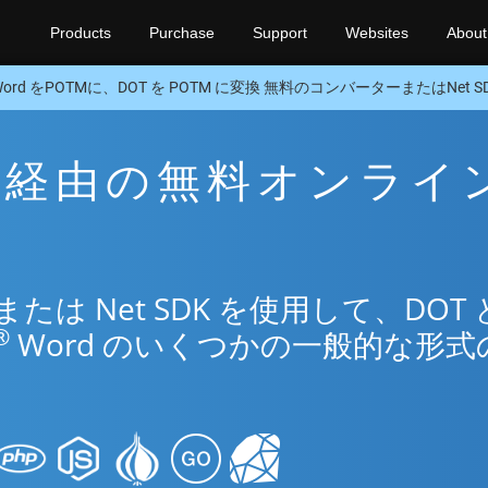
Products
Purchase
Support
Websites
About
Word をPOTMに、DOT を POTM に変換 無料のコンバーターまたはNet S
TM 経由の無料オンライ
は Net SDK を使用して、DOT 
®
Word のいくつかの一般的な形式