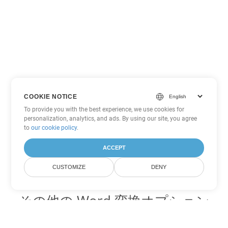
COOKIE NOTICE
To provide you with the best experience, we use cookies for
personalization, analytics, and ads. By using our site, you agree
to
our cookie policy
.
ACCEPT
CUSTOMIZE
DENY
その他の Word 変換オプション
MD を DOC に変換