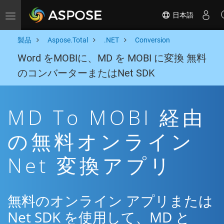
日本語
Toggle navigation
製品
Aspose.Total
.NET
Conversion
Word をMOBIに、MD を MOBI に変換 無料
のコンバーターまたはNet SDK
MD To MOBI 経由
の無料オンライン
Net 変換アプリ
無料のオンライン アプリまたは
Net SDK を使用して、MD と