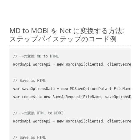
MD to MOBI を Net に変換する方法:
ステップバイステップのコード例
// への変換 MD to HTML
WordsApi wordsApi = 
new
 WordsApi(clientId, clientSecret);

// Save as HTML
var
 saveOptionsData = 
new
 MDSaveOptionsData { FileName = 
var
 request = 
new
 SaveAsRequest(FileName, saveOptionsData)
// への変換 HTML to MOBI
WordsApi wordsApi = 
new
 WordsApi(clientId, clientSecret);

// Save as HTML