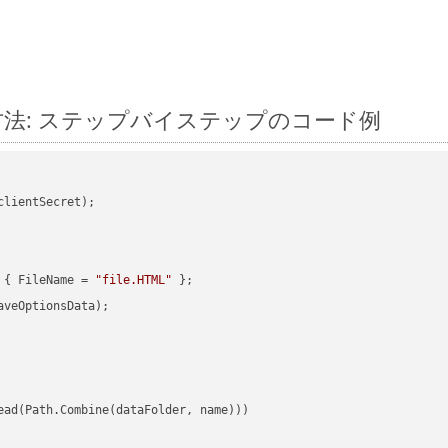
換する方法: ステップバイステップのコード例
clientSecret);

 { FileName = 
"file.HTML"
veOptionsData);

ead(Path.Combine(dataFolder, name)))
