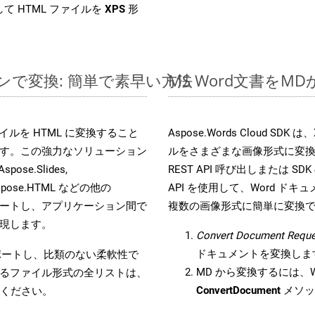
て HTML ファイルを
XPS
形
インで変換: 簡単で素早い方法
MS Word文書を
 ファイルを HTML に変換すること
Aspose.Words Cloud S
す。この強力なソリューション
ルをさまざまな画像形式に変
Aspose.Slides,
REST API 呼び出しまたは SDK
D, Aspose.HTML などの他の
API を使用して、Word ドキュメ
合をサポートし、アプリケーション間で
複数の画像形式に簡単に変換
現します。
Convert Document Reque
ドキュメントを変換しま
をサポートし、比類のない柔軟性で
MD から変換するには、Wo
るファイル形式の全リストは、
ConvertDocument
メソッ
ください。