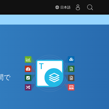
日本語
と
間で