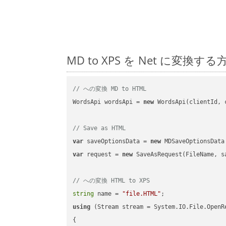
MD to XPS を Net に変
// への変換 MD to HTML
WordsApi wordsApi = 
new
 WordsApi(clientId, 
// Save as HTML
var
 saveOptionsData = 
new
 MDSaveOptionsData
var
 request = 
new
 SaveAsRequest(FileName, sa
// への変換 HTML to XPS
string
 name = 
"file.HTML"
using
 (Stream stream = System.IO.File.OpenR
{
