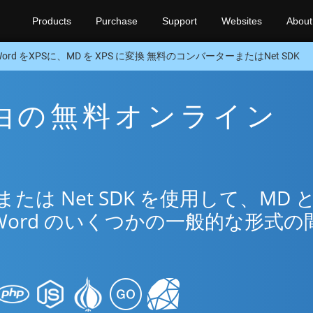
Products
Purchase
Support
Websites
About
Word をXPSに、MD を XPS に変換 無料のコンバーターまたはNet SDK
 経由の無料オンライン
は Net SDK を使用して、MD 
Word のいくつかの一般的な形式の