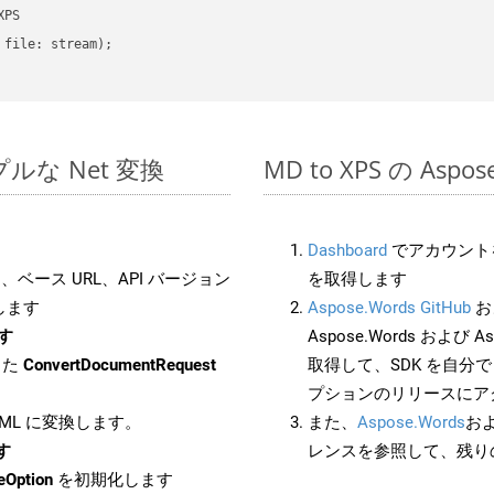
PS

file: stream);

ンプルな Net 変換
MD to XPS の Asp
Dashboard
でアカウントを
ベース URL、API バージョン
を取得します
します
Aspose.Words GitHub
お
ます
Aspose.Words および As
した
ConvertDocumentRequest
取得して、SDK を自分
プションのリリースにア
HTML に変換します。
また、
Aspose.Words
お
す
レンスを参照して、残り
eOption
を初期化します