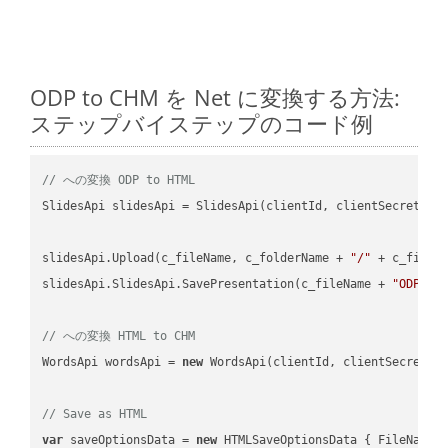
ODP to CHM を Net に変換する方法:
ステップバイステップのコード例
// への変換 ODP to HTML
SlidesApi slidesApi = SlidesApi(clientId, clientSecret);

slidesApi.Upload(c_fileName, c_folderName + 
"/"
 + c_fileNa
slidesApi.SlidesApi.SavePresentation(c_fileName + 
"ODP"
, 
// への変換 HTML to CHM
WordsApi wordsApi = 
new
 WordsApi(clientId, clientSecret);

// Save as HTML
var
 saveOptionsData = 
new
 HTMLSaveOptionsData { FileName 