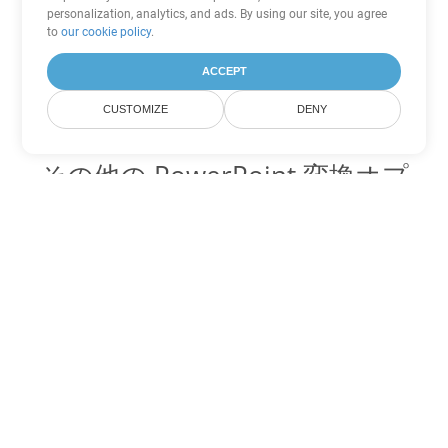
personalization, analytics, and ads. By using our site, you agree
to
our cookie policy
.
ACCEPT
CUSTOMIZE
DENY
その他の PowerPoint 変換オプ
ション
ODP を DOC に変換
DOC:
Microsoft Word Binary Format
ODP を DOT に変換
DOT:
Microsoft Word Template Files
ODP を DOCX に変換
DOCX:
Office 2007+ Word Document