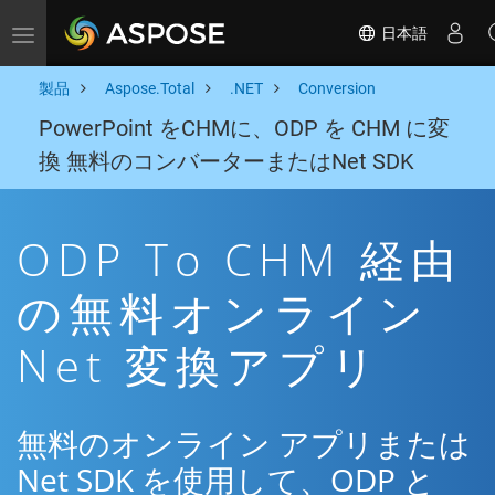
日本語
Toggle navigation
製品
Aspose.Total
.NET
Conversion
PowerPoint をCHMに、ODP を CHM に変
換 無料のコンバーターまたはNet SDK
ODP To CHM 経由
の無料オンライン
Net 変換アプリ
無料のオンライン アプリまたは
Net SDK を使用して、ODP と