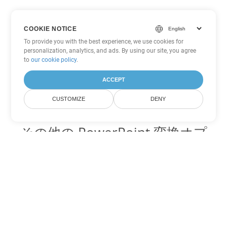
COOKIE NOTICE
To provide you with the best experience, we use cookies for
personalization, analytics, and ads. By using our site, you agree
to
our cookie policy
.
ACCEPT
CUSTOMIZE
DENY
その他の PowerPoint 変換オプ
ション
ODP を DOC に変換
DOC:
Microsoft Word Binary Format
ODP を DOT に変換