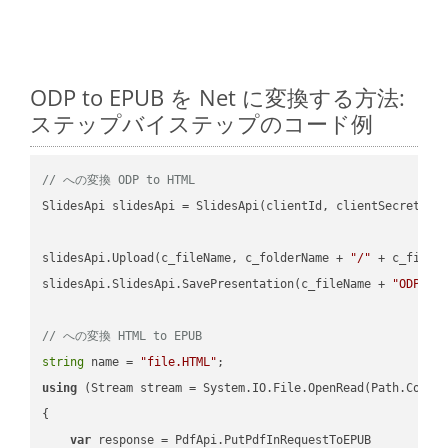
ODP to EPUB を Net に変換する方法:
ステップバイステップのコード例
// への変換 ODP to HTML
SlidesApi slidesApi = SlidesApi(clientId, clientSecret);

slidesApi.Upload(c_fileName, c_folderName + 
"/"
 + c_fileNa
slidesApi.SlidesApi.SavePresentation(c_fileName + 
"ODP"
, 
// への変換 HTML to EPUB
string
 name = 
"file.HTML"
using
 (Stream stream = System.IO.File.OpenRead(Path.Combin
{

var
 response = PdfApi.PutPdfInRequestToEPUB
