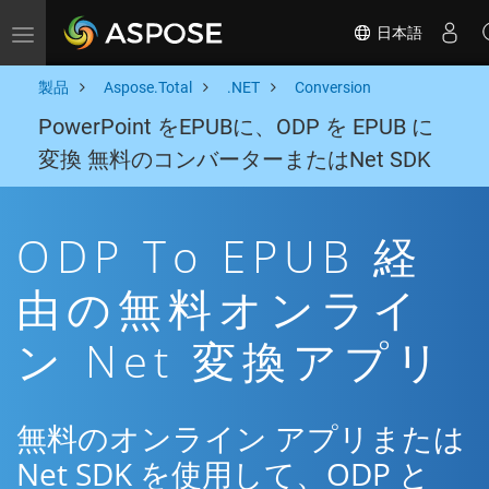
日本語
Toggle navigation
製品
Aspose.Total
.NET
Conversion
PowerPoint をEPUBに、ODP を EPUB に
変換 無料のコンバーターまたはNet SDK
ODP To EPUB 経
由の無料オンライ
ン Net 変換アプリ
無料のオンライン アプリまたは
Net SDK を使用して、ODP と