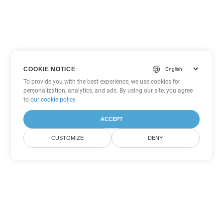
COOKIE NOTICE
To provide you with the best experience, we use cookies for
personalization, analytics, and ads. By using our site, you agree
to
our cookie policy
.
ACCEPT
CUSTOMIZE
DENY
その他の PowerPoint 変換オプ
ション