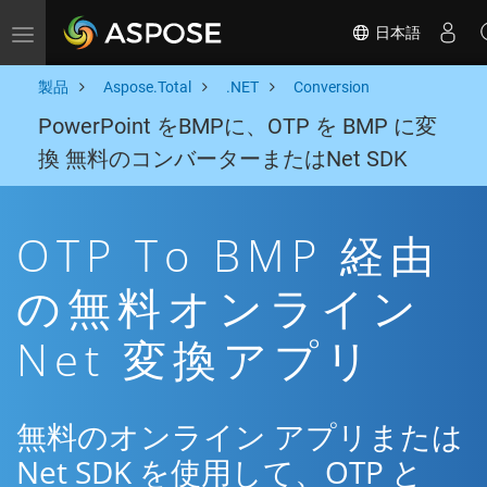
日本語
Toggle navigation
製品
Aspose.Total
.NET
Conversion
PowerPoint をBMPに、OTP を BMP に変
換 無料のコンバーターまたはNet SDK
OTP To BMP 経由
の無料オンライン
Net 変換アプリ
無料のオンライン アプリまたは
Net SDK を使用して、OTP と