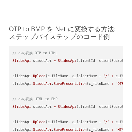
OTP to BMP を Net に変換する方法:
ステップバイステップのコード例
// への変換 OTP to HTML
SlidesApi
 slidesApi 
=
SlidesApi
(clientId, clientSecret);

slidesApi.
Upload
(c_fileName, c_folderName 
+
"/"
+
 c_fileNa
slidesApi.
SlidesApi
.
SavePresentation
(c_fileName 
+
"OTP"
, 
// への変換 HTML to BMP
SlidesApi
 slidesApi 
=
SlidesApi
(clientId, clientSecret);

slidesApi.
Upload
(c_fileName, c_folderName 
+
"/"
+
 c_fileNa
slidesApi.
SlidesApi
.
SavePresentation
(c_fileName 
+
"HTML"
,