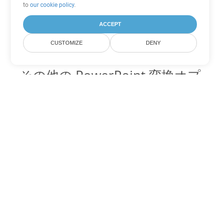
to
our cookie policy
.
ACCEPT
CUSTOMIZE
DENY
その他の PowerPoint 変換オプ
ション
OTP を DOC に変換
DOC:
Microsoft Word Binary Format
OTP を DOT に変換
DOT:
Microsoft Word Template Files
OTP を DOCX に変換
DOCX:
Office 2007+ Word Document