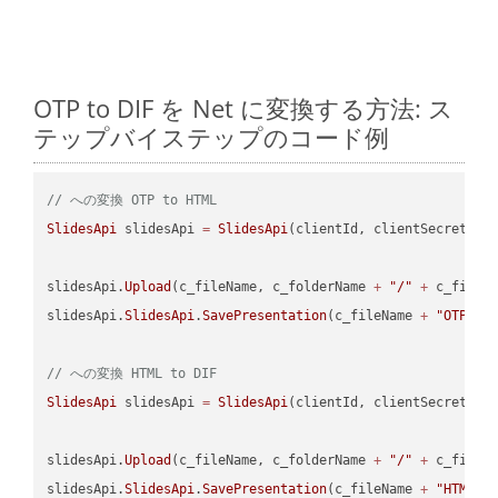
OTP to DIF を Net に変換する方法: ス
テップバイステップのコード例
// への変換 OTP to HTML
SlidesApi
 slidesApi 
=
SlidesApi
(clientId, clientSecret);

slidesApi.
Upload
(c_fileName, c_folderName 
+
"/"
+
 c_fileNa
slidesApi.
SlidesApi
.
SavePresentation
(c_fileName 
+
"OTP"
, 
// への変換 HTML to DIF
SlidesApi
 slidesApi 
=
SlidesApi
(clientId, clientSecret);

slidesApi.
Upload
(c_fileName, c_folderName 
+
"/"
+
 c_fileNa
slidesApi.
SlidesApi
.
SavePresentation
(c_fileName 
+
"HTML"
,