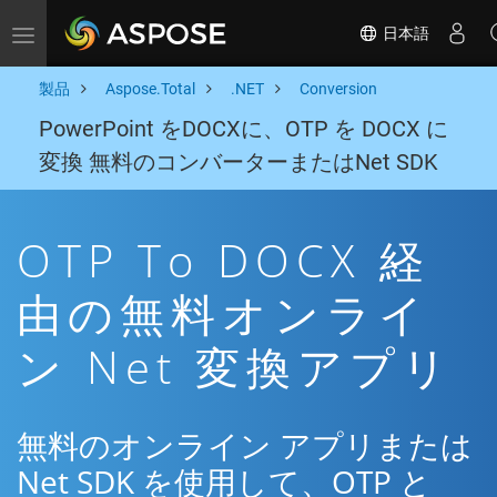
日本語
Toggle navigation
製品
Aspose.Total
.NET
Conversion
PowerPoint をDOCXに、OTP を DOCX に
変換 無料のコンバーターまたはNet SDK
OTP To DOCX 経
由の無料オンライ
ン Net 変換アプリ
無料のオンライン アプリまたは
Net SDK を使用して、OTP と