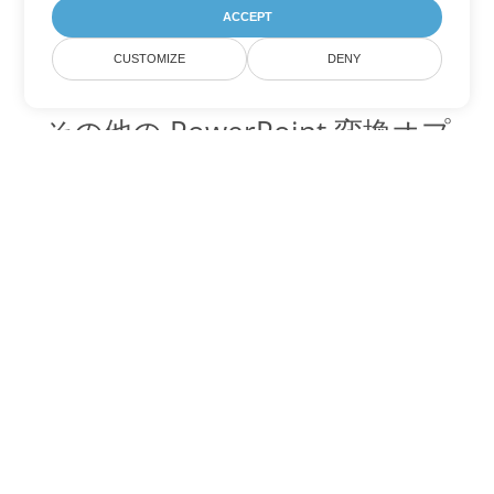
ACCEPT
CUSTOMIZE
DENY
その他の PowerPoint 変換オプ
ション
OTP を DOC に変換
DOC:
Microsoft Word Binary Format
OTP を DOT に変換
DOT:
Microsoft Word Template Files
OTP を DOCX に変換
DOCX:
Office 2007+ Word Document
OTP を DOCM に変換