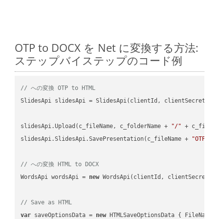
OTP to DOCX を Net に変換する方法:
ステップバイステップのコード例
// への変換 OTP to HTML
SlidesApi slidesApi = SlidesApi(clientId, clientSecret);

slidesApi.Upload(c_fileName, c_folderName + 
"/"
 + c_fileNa
slidesApi.SlidesApi.SavePresentation(c_fileName + 
"OTP"
, 
// への変換 HTML to DOCX
WordsApi wordsApi = 
new
 WordsApi(clientId, clientSecret);

// Save as HTML
var
 saveOptionsData = 
new
 HTMLSaveOptionsData { FileName 