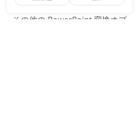
その他の PowerPoint 変換オプ
ション
OTP を DOC に変換
DOC:
Microsoft Word Binary Format
OTP を DOT に変換
DOT:
Microsoft Word Template Files
OTP を DOCX に変換
DOCX:
Office 2007+ Word Document
OTP を DOCM に変換
DOCM:
Microsoft Word 2007 Marco File