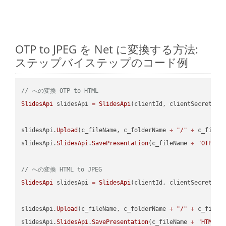
OTP to JPEG を Net に変換する方法:
ステップバイステップのコード例
// への変換 OTP to HTML
SlidesApi
 slidesApi 
=
SlidesApi
(clientId, clientSecret);

slidesApi.
Upload
(c_fileName, c_folderName 
+
"/"
+
 c_fileNa
slidesApi.
SlidesApi
.
SavePresentation
(c_fileName 
+
"OTP"
, 
// への変換 HTML to JPEG
SlidesApi
 slidesApi 
=
SlidesApi
(clientId, clientSecret);

slidesApi.
Upload
(c_fileName, c_folderName 
+
"/"
+
 c_fileNa
slidesApi.
SlidesApi
.
SavePresentation
(c_fileName 
+
"HTML"
,