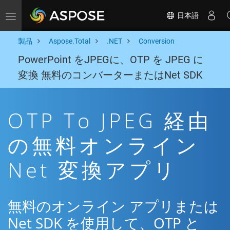
日本語
Toggle navigation
製品
Aspose.Total
.NET
Conversion
PowerPoint をJPEGに、OTP を JPEG に
変換 無料のコンバーターまたはNet SDK
OTP To JPEG 経由
の無料オンライン
Net 変換アプリ
無料のオンライン アプリまたは
Net SDK を使用して、OTP と