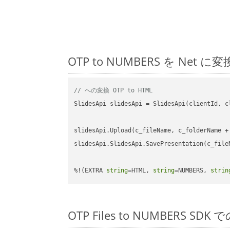
OTP to NUMBERS を N
// への変換 OTP to HTML
SlidesApi slidesApi = SlidesApi(clientId, cl
slidesApi.Upload(c_fileName, c_folderName +
slidesApi.SlidesApi.SavePresentation(c_file
%!(EXTRA 
string
=HTML, 
string
=NUMBERS, 
strin
OTP Files to NUMBERS S