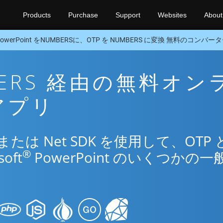
Products
Purchase
Support
Websites
About
PowerPoint をNUMBERSに、OTP を NUMBERS に変換 無料のコンバータ
MBERS 経由の無料オン
アプリ
は Net SDK を使用して、OTP 
®
oft
PowerPoint のいくつかの一
。