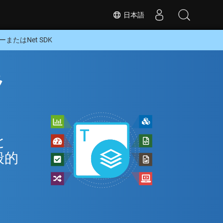
日本語
ーまたはNet SDK
ラ
と
般的