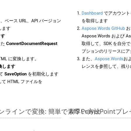
Dashboard
でアカウントを
ベース URL、API バージョン
を取得します
します
Aspose.Words GitHub
お
ます
Aspose.Words および As
した
ConvertDocumentRequest
取得して、SDK を自分
プションのリリースにア
HTML に変換します。
また、
Aspose.Words
お
に変換します
レンスを参照して、残り
して
SaveOption
を初期化します
て HTML ファイルを
ルをオンラインで変換: 簡単で素早い方法
MS PowerPoi