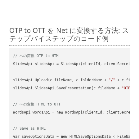
OTP to OTT を Net に変換する方法: ス
テップバイステップのコード例
// への変換 OTP to HTML
SlidesApi slidesApi = SlidesApi(clientId, clientSecret);

slidesApi.Upload(c_fileName, c_folderName + 
"/"
 + c_fileNa
slidesApi.SlidesApi.SavePresentation(c_fileName + 
"OTP"
, 
// への変換 HTML to OTT
WordsApi wordsApi = 
new
 WordsApi(clientId, clientSecret);

// Save as HTML
var
 saveOptionsData = 
new
 HTMLSaveOptionsData { FileName 