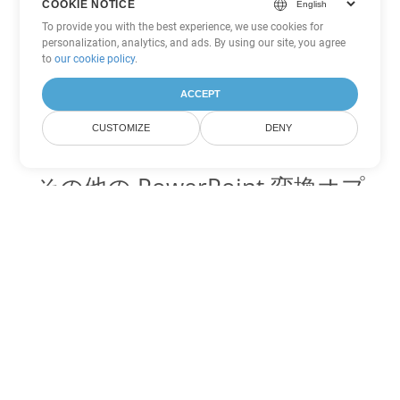
COOKIE NOTICE
To provide you with the best experience, we use cookies for
personalization, analytics, and ads. By using our site, you agree
to
our cookie policy
.
ACCEPT
CUSTOMIZE
DENY
その他の PowerPoint 変換オプ
ション
OTP を DOC に変換
DOC:
Microsoft Word Binary Format
OTP を DOT に変換
DOT:
Microsoft Word Template Files