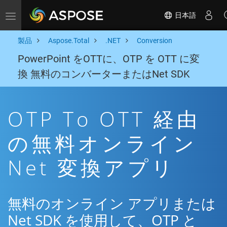
日本語
Toggle navigation
製品
Aspose.Total
.NET
Conversion
PowerPoint をOTTに、OTP を OTT に変
換 無料のコンバーターまたはNet SDK
OTP To OTT 経由
の無料オンライン
Net 変換アプリ
無料のオンライン アプリまたは
Net SDK を使用して、OTP と