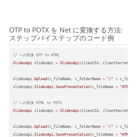
OTP to POTX を Net に変換する方法:
ステップバイステップのコード例
// への変換 OTP to HTML
SlidesApi
 slidesApi 
=
SlidesApi
(clientId, clientSecret);

slidesApi.
Upload
(c_fileName, c_folderName 
+
"/"
+
 c_fileNa
slidesApi.
SlidesApi
.
SavePresentation
(c_fileName 
+
"OTP"
, 
// への変換 HTML to POTX
SlidesApi
 slidesApi 
=
SlidesApi
(clientId, clientSecret);

slidesApi.
Upload
(c_fileName, c_folderName 
+
"/"
+
 c_fileNa
slidesApi.
SlidesApi
.
SavePresentation
(c_fileName 
+
"HTML"
,