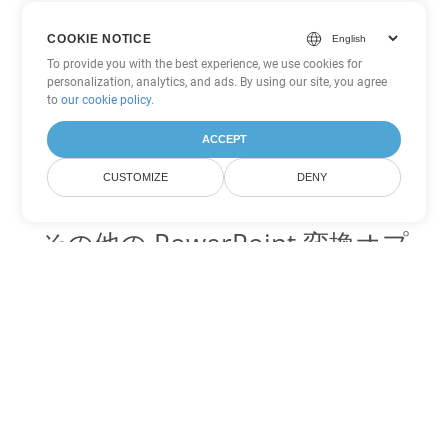
COOKIE NOTICE
To provide you with the best experience, we use cookies for
personalization, analytics, and ads. By using our site, you agree
to
our cookie policy
.
ACCEPT
CUSTOMIZE
DENY
その他の PowerPoint 変換オプ
ション
OTP を DOC に変換
DOC:
Microsoft Word Binary Format
OTP を DOT に変換
DOT:
Microsoft Word Template Files