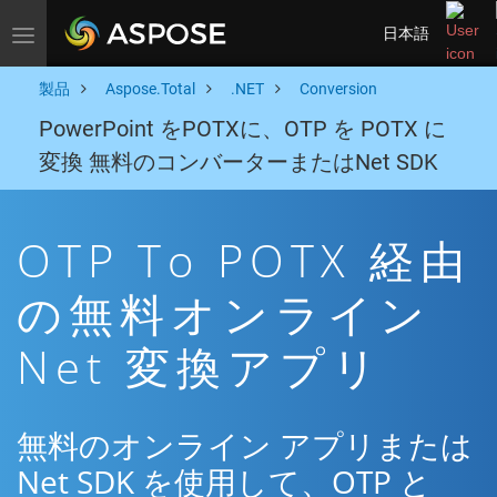
日本語
Toggle navigation
製品
Aspose.Total
.NET
Conversion
PowerPoint をPOTXに、OTP を POTX に
変換 無料のコンバーターまたはNet SDK
OTP To POTX 経由
の無料オンライン
Net 変換アプリ
無料のオンライン アプリまたは
Net SDK を使用して、OTP と