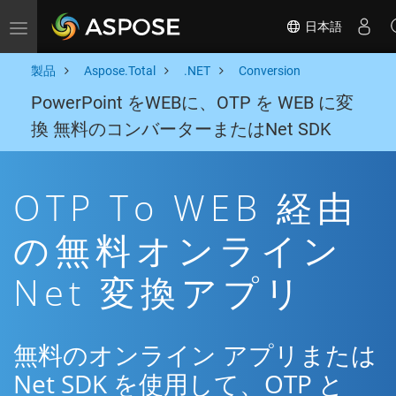
日本語
Toggle navigation
製品
Aspose.Total
.NET
Conversion
PowerPoint をWEBに、OTP を WEB に変
換 無料のコンバーターまたはNet SDK
OTP To WEB 経由
の無料オンライン
Net 変換アプリ
無料のオンライン アプリまたは
Net SDK を使用して、OTP と