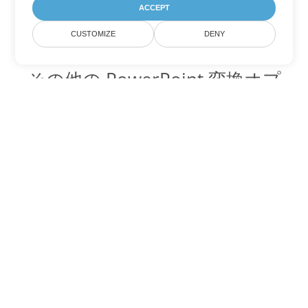
ACCEPT
CUSTOMIZE
DENY
その他の PowerPoint 変換オプ
ション
OTP を DOC に変換
DOC:
Microsoft Word Binary Format
OTP を DOT に変換
DOT:
Microsoft Word Template Files
OTP を DOCX に変換
DOCX:
Office 2007+ Word Document
OTP を DOCM に変換