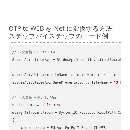
OTP to WEB を Net に変換する方法:
ステップバイステップのコード例
// への変換 OTP to HTML
SlidesApi slidesApi = SlidesApi(clientId, clientSecret);

slidesApi.Upload(c_fileName, c_folderName + 
"/"
 + c_fileNa
slidesApi.SlidesApi.SavePresentation(c_fileName + 
"OTP"
, 
// への変換 HTML to WEB
string
 name = 
"file.HTML"
using
 (Stream stream = System.IO.File.OpenRead(Path.Combin
{

var
 response = PdfApi.PutPdfInRequestToWEB
