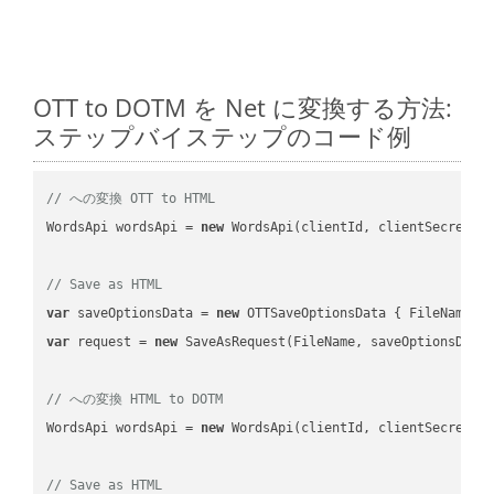
OTT to DOTM を Net に変換する方法:
ステップバイステップのコード例
// への変換 OTT to HTML
WordsApi wordsApi = 
new
 WordsApi(clientId, clientSecret);

// Save as HTML
var
 saveOptionsData = 
new
 OTTSaveOptionsData { FileName =
var
 request = 
new
 SaveAsRequest(FileName, saveOptionsData)
// への変換 HTML to DOTM
WordsApi wordsApi = 
new
 WordsApi(clientId, clientSecret);

// Save as HTML