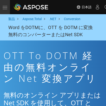
日本語
Toggle navigation
製品
Aspose.Total
.NET
Conversion
Word をDOTMに、OTT を DOTM に変換
無料のコンバーターまたはNet SDK
OTT To DOTM 経
由の無料オンライ
ン Net 変換アプリ
無料のオンライン アプリまたは
Net SDK を使用して、OTT と