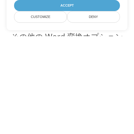
ACCEPT
CUSTOMIZE
DENY
その他の Word 変換オプション
OTT を DOC に変換
DOC:
Microsoft Word Binary Format
OTT を DOT に変換
DOT:
Microsoft Word Template Files
OTT を DOCX に変換
DOCX:
Office 2007+ Word Document
OTT を DOCM に変換
DOCM:
Microsoft Word 2007 Marco File