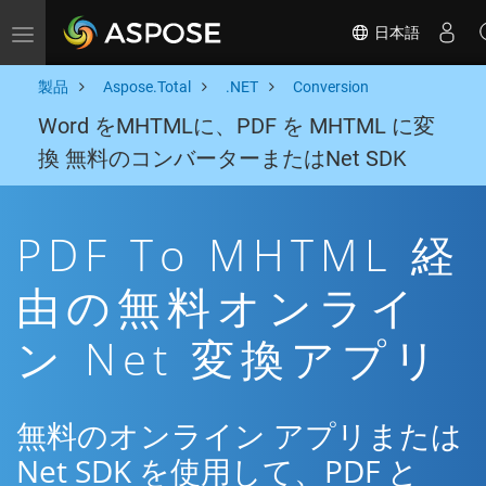
日本語
Toggle navigation
製品
Aspose.Total
.NET
Conversion
Word をMHTMLに、PDF を MHTML に変
換 無料のコンバーターまたはNet SDK
PDF To MHTML 経
由の無料オンライ
ン Net 変換アプリ
無料のオンライン アプリまたは
Net SDK を使用して、PDF と