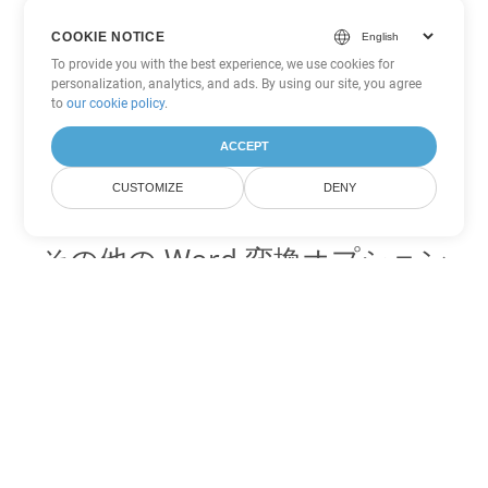
COOKIE NOTICE
To provide you with the best experience, we use cookies for
personalization, analytics, and ads. By using our site, you agree
to
our cookie policy
.
ACCEPT
CUSTOMIZE
DENY
その他の Word 変換オプション
PDF を DOC に変換
DOC:
Microsoft Word Binary Format
PDF を DOT に変換
DOT:
Microsoft Word Template Files
PDF を DOCX に変換