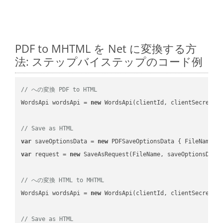
PDF to MHTML を Net に変換する方
法: ステップバイステップのコード例
// への変換 PDF to HTML
WordsApi wordsApi = 
new
 WordsApi(clientId, clientSecret);

// Save as HTML
var
 saveOptionsData = 
new
 PDFSaveOptionsData { FileName =
var
 request = 
new
 SaveAsRequest(FileName, saveOptionsData)
// への変換 HTML to MHTML
WordsApi wordsApi = 
new
 WordsApi(clientId, clientSecret);

// Save as HTML