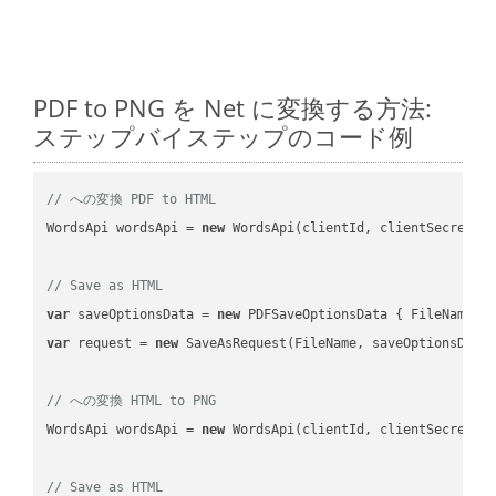
PDF to PNG を Net に変換する方法:
ステップバイステップのコード例
// への変換 PDF to HTML
WordsApi wordsApi = 
new
 WordsApi(clientId, clientSecret);

// Save as HTML
var
 saveOptionsData = 
new
 PDFSaveOptionsData { FileName =
var
 request = 
new
 SaveAsRequest(FileName, saveOptionsData)
// への変換 HTML to PNG
WordsApi wordsApi = 
new
 WordsApi(clientId, clientSecret);

// Save as HTML