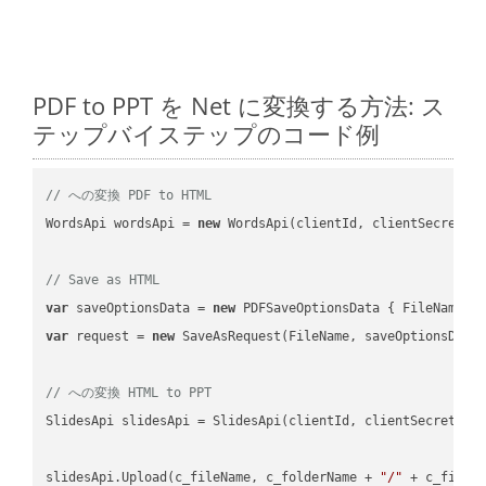
PDF to PPT を Net に変換する方法: ス
テップバイステップのコード例
// への変換 PDF to HTML
WordsApi wordsApi = 
new
 WordsApi(clientId, clientSecret);

// Save as HTML
var
 saveOptionsData = 
new
 PDFSaveOptionsData { FileName =
var
 request = 
new
 SaveAsRequest(FileName, saveOptionsData)
// への変換 HTML to PPT
SlidesApi slidesApi = SlidesApi(clientId, clientSecret);

slidesApi.Upload(c_fileName, c_folderName + 
"/"
 + c_fileNa