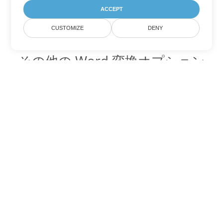
ACCEPT
CUSTOMIZE
DENY
その他の Word 変換オプション
PDF を DOC に変換
DOC:
Microsoft Word Binary Format
PDF を DOT に変換
DOT:
Microsoft Word Template Files
PDF を DOCX に変換
DOCX:
Office 2007+ Word Document
PDF を DOCM に変換
DOCM:
Microsoft Word 2007 Marco File